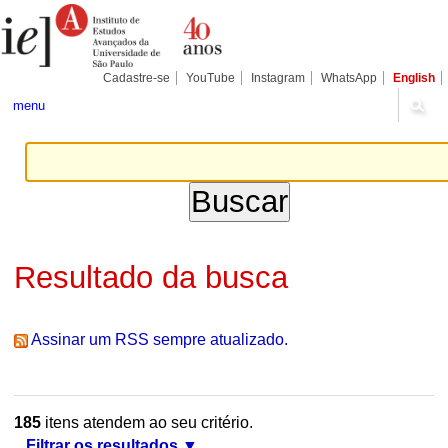
Ir
Ferramentas
Seções
para
Pessoais
o
conteúdo.
|
Cadastre-se
YouTube
Instagram
WhatsApp
English
Ir
para
menu
a
navegação
Resultado da busca
Assinar um RSS sempre atualizado.
185
itens atendem ao seu critério.
Filtrar os resultados