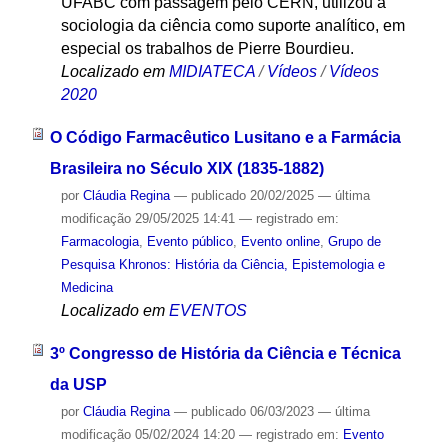
UFABC com passagem pelo CERN, utilizou a
sociologia da ciência como suporte analítico, em
especial os trabalhos de Pierre Bourdieu.
Localizado em
MIDIATECA
/
Vídeos
/
Vídeos
2020
O Código Farmacêutico Lusitano e a Farmácia
Brasileira no Século XIX (1835-1882)
por
Cláudia Regina
—
publicado
20/02/2025
—
última
modificação
29/05/2025 14:41
— registrado em:
Farmacologia
,
Evento público
,
Evento online
,
Grupo de
Pesquisa Khronos: História da Ciência, Epistemologia e
Medicina
Localizado em
EVENTOS
3º Congresso de História da Ciência e Técnica
da USP
por
Cláudia Regina
—
publicado
06/03/2023
—
última
modificação
05/02/2024 14:20
— registrado em:
Evento