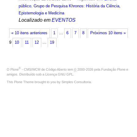
público
,
Grupo de Pesquisa Khronos: História da Ciência,
Epistemologia e Medicina
Localizado em
EVENTOS
« 10 itens anteriores
1
…
6
7
8
Próximos 10 itens »
9
10
11
12
…
19
®
O
Plone
- CMS/WCM de Código Aberto
tem
©
2000-2026 pela
Fundação Plone
e
amigos. Distribuído sob a
Licença GNU GPL
.
This Plone Theme brought to you by
Simples Consultoria
.