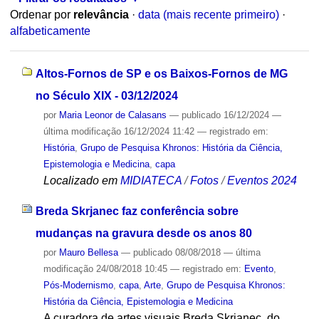
Ordenar por
relevância
·
data (mais recente primeiro)
·
alfabeticamente
Altos-Fornos de SP e os Baixos-Fornos de MG
no Século XIX - 03/12/2024
por
Maria Leonor de Calasans
—
publicado
16/12/2024
—
última modificação
16/12/2024 11:42
— registrado em:
História
,
Grupo de Pesquisa Khronos: História da Ciência,
Epistemologia e Medicina
,
capa
Localizado em
MIDIATECA
/
Fotos
/
Eventos 2024
Breda Skrjanec faz conferência sobre
mudanças na gravura desde os anos 80
por
Mauro Bellesa
—
publicado
08/08/2018
—
última
modificação
24/08/2018 10:45
— registrado em:
Evento
,
Pós-Modernismo
,
capa
,
Arte
,
Grupo de Pesquisa Khronos:
História da Ciência, Epistemologia e Medicina
A curadora de artes visuais Breda Skrjanec, do