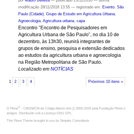
por
Mauro Bellesa
—
publicado
23/11/2018
—
última
modificação
28/11/2018 13:55
— registrado em:
Evento
,
São
Paulo (Cidade)
,
Grupo de Estudo em Agricultura Urbana
,
Agroecologia
,
Agricultura urbana
,
capa
Encontro "Encontro de Pesquisadores em
Agricultura Urbana de São Paulo", no dia 10 de
dezembro, às 13h30, reunirá integrantes de
grupos de ensino, pesquisa e extensão dedicados
ao estudos da agricultura urbana e agroecologia
na Região Metropolitana de São Paulo.
Localizado em
NOTÍCIAS
1
2
3
4
Próximos 10 itens »
®
O
Plone
- CMS/WCM de Código Aberto
tem
©
2000-2026 pela
Fundação Plone
e
amigos. Distribuído sob a
Licença GNU GPL
.
This Plone Theme brought to you by
Simples Consultoria
.