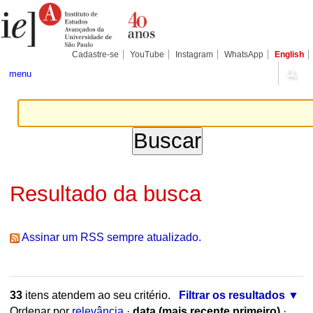
Ir
Ferramentas
Seções
para
Pessoais
o
conteúdo.
|
Cadastre-se
YouTube
Instagram
WhatsApp
English
Ir
para
menu
a
navegação
Resultado da busca
Assinar um RSS sempre atualizado.
33
itens atendem ao seu critério.
Filtrar os resultados
Ordenar por
relevância
·
data (mais recente primeiro)
·