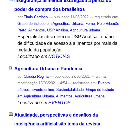
Insegurança alimentar está ligada à perda do
poder de compra dos brasileiros
por
Thais Cardoso
—
publicado
11/03/2022
— registrado em:
Grupo de Estudo em Agricultura Urbana
,
Fome
,
Polo Ribeirão
Preto
,
Alimentos
,
USP Analisa
,
Agricultura urbana
Especialistas discutem no USP Analisa cenário
de dificuldade de acesso a alimentos por mais da
metade da população
Localizado em
NOTÍCIAS
Agricultura Urbana e Pandemia
por
Cláudia Regina
—
publicado
27/05/2021
—
última
modificação
15/06/2021 14:54
— registrado em:
Evento
público
,
Evento online
,
Sustentabilidade
,
Grupo de Estudo
em Agricultura Urbana
,
Alimentos
,
Agricultura urbana
Localizado em
EVENTOS
Atualidade, perspectivas e desafios da
inteligência artificial são tema da revista