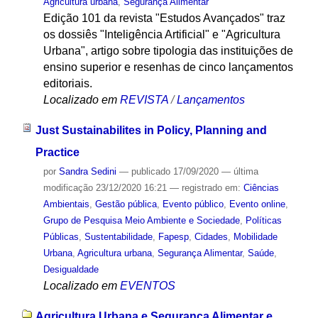
Agricultura urbana
,
Segurança Alimentar
Edição 101 da revista "Estudos Avançados" traz
os dossiês "Inteligência Artificial" e "Agricultura
Urbana", artigo sobre tipologia das instituições de
ensino superior e resenhas de cinco lançamentos
editoriais.
Localizado em
REVISTA
/
Lançamentos
Just Sustainabilites in Policy, Planning and
Practice
por
Sandra Sedini
—
publicado
17/09/2020
—
última
modificação
23/12/2020 16:21
— registrado em:
Ciências
Ambientais
,
Gestão pública
,
Evento público
,
Evento online
,
Grupo de Pesquisa Meio Ambiente e Sociedade
,
Políticas
Públicas
,
Sustentabilidade
,
Fapesp
,
Cidades
,
Mobilidade
Urbana
,
Agricultura urbana
,
Segurança Alimentar
,
Saúde
,
Desigualdade
Localizado em
EVENTOS
Agricultura Urbana e Segurança Alimentar e