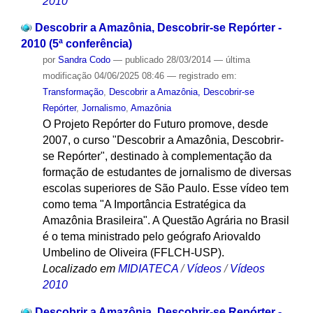
2010
Descobrir a Amazônia, Descobrir-se Repórter -
2010 (5ª conferência)
por
Sandra Codo
—
publicado
28/03/2014
—
última
modificação
04/06/2025 08:46
— registrado em:
Transformação
,
Descobrir a Amazônia, Descobrir-se
Repórter
,
Jornalismo
,
Amazônia
O Projeto Repórter do Futuro promove, desde
2007, o curso "Descobrir a Amazônia, Descobrir-
se Repórter", destinado à complementação da
formação de estudantes de jornalismo de diversas
escolas superiores de São Paulo. Esse vídeo tem
como tema "A Importância Estratégica da
Amazônia Brasileira". A Questão Agrária no Brasil
é o tema ministrado pelo geógrafo Ariovaldo
Umbelino de Oliveira (FFLCH-USP).
Localizado em
MIDIATECA
/
Vídeos
/
Vídeos
2010
Descobrir a Amazônia, Descobrir-se Repórter -