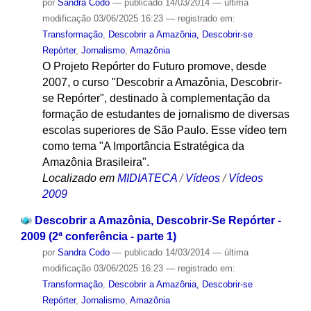
por
Sandra Codo
—
publicado
14/03/2014
—
última
modificação
03/06/2025 16:23
— registrado em:
Transformação
,
Descobrir a Amazônia, Descobrir-se
Repórter
,
Jornalismo
,
Amazônia
O Projeto Repórter do Futuro promove, desde
2007, o curso "Descobrir a Amazônia, Descobrir-
se Repórter", destinado à complementação da
formação de estudantes de jornalismo de diversas
escolas superiores de São Paulo. Esse vídeo tem
como tema "A Importância Estratégica da
Amazônia Brasileira".
Localizado em
MIDIATECA
/
Vídeos
/
Vídeos
2009
Descobrir a Amazônia, Descobrir-Se Repórter -
2009 (2ª conferência - parte 1)
por
Sandra Codo
—
publicado
14/03/2014
—
última
modificação
03/06/2025 16:23
— registrado em:
Transformação
,
Descobrir a Amazônia, Descobrir-se
Repórter
,
Jornalismo
,
Amazônia