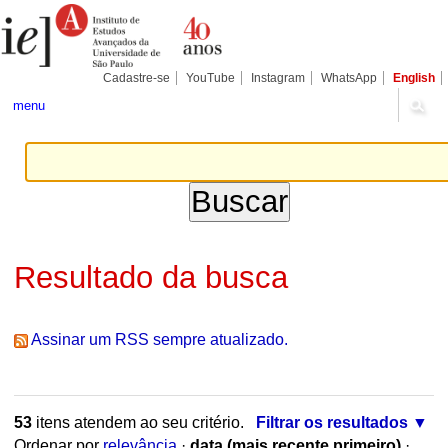
Ir
Ferramentas
Seções
para
Pessoais
o
conteúdo.
|
Cadastre-se
YouTube
Instagram
WhatsApp
English
Ir
para
menu
a
navegação
Resultado da busca
Assinar um RSS sempre atualizado.
53
itens atendem ao seu critério.
Filtrar os resultados
Ordenar por
relevância
·
data (mais recente primeiro)
·