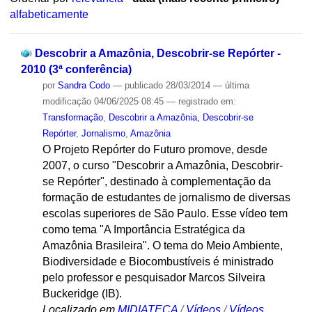
alfabeticamente
Descobrir a Amazônia, Descobrir-se Repórter -
2010 (3ª conferência)
por
Sandra Codo
—
publicado
28/03/2014
—
última
modificação
04/06/2025 08:45
— registrado em:
Transformação
,
Descobrir a Amazônia, Descobrir-se
Repórter
,
Jornalismo
,
Amazônia
O Projeto Repórter do Futuro promove, desde
2007, o curso "Descobrir a Amazônia, Descobrir-
se Repórter", destinado à complementação da
formação de estudantes de jornalismo de diversas
escolas superiores de São Paulo. Esse vídeo tem
como tema "A Importância Estratégica da
Amazônia Brasileira". O tema do Meio Ambiente,
Biodiversidade e Biocombustíveis é ministrado
pelo professor e pesquisador Marcos Silveira
Buckeridge (IB).
Localizado em
MIDIATECA
/
Vídeos
/
Vídeos