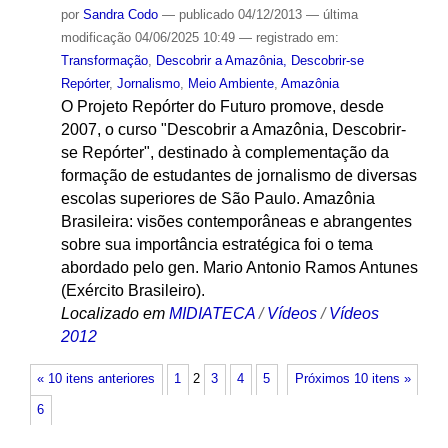
por
Sandra Codo
—
publicado
04/12/2013
—
última
modificação
04/06/2025 10:49
— registrado em:
Transformação
,
Descobrir a Amazônia, Descobrir-se
Repórter
,
Jornalismo
,
Meio Ambiente
,
Amazônia
O Projeto Repórter do Futuro promove, desde
2007, o curso "Descobrir a Amazônia, Descobrir-
se Repórter", destinado à complementação da
formação de estudantes de jornalismo de diversas
escolas superiores de São Paulo. Amazônia
Brasileira: visões contemporâneas e abrangentes
sobre sua importância estratégica foi o tema
abordado pelo gen. Mario Antonio Ramos Antunes
(Exército Brasileiro).
Localizado em
MIDIATECA
/
Vídeos
/
Vídeos
2012
« 10 itens anteriores
1
2
3
4
5
Próximos 10 itens »
6