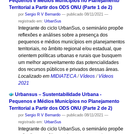
Pequenos e Médios Municípios no Planejamento
Territorial a Partir dos ODS ONU (Parte 1 de 2)
por
Sergio R V Bernardo
—
publicado
08/11/2021
—
registrado em:
UrbanSus
Integrante do ciclo UrbanSus, o seminário propõe
reflexões e análises sobre a presença dos
pequenos e médios municípios em planejamentos
territoriais, no âmbito regional e/ou estadual, que
orientem políticas urbanas e rurais que busquem
um melhor aproveitamento das potencialidades
dos recursos públicos e privados dessas áreas.
Localizado em
MIDIATECA
/
Vídeos
/
Vídeos
2021
Urbansus – Sustentabilidade Urbana -
Pequenos e Médios Municípios no Planejamento
Territorial a Partir dos ODS ONU (Parte 2 de 2)
por
Sergio R V Bernardo
—
publicado
08/11/2021
—
registrado em:
UrbanSus
Integrante do ciclo UrbanSus, o seminário propõe