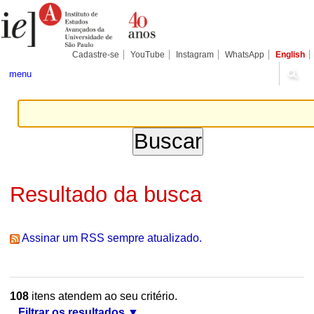
Ir
Ferramentas
Seções
para
Pessoais
o
conteúdo.
|
Cadastre-se
YouTube
Instagram
WhatsApp
English
Ir
para
menu
a
navegação
Resultado da busca
Assinar um RSS sempre atualizado.
108
itens atendem ao seu critério.
Filtrar os resultados