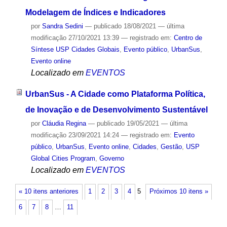
Modelagem de Índices e Indicadores
por
Sandra Sedini
—
publicado
18/08/2021
—
última
modificação
27/10/2021 13:39
— registrado em:
Centro de
Síntese USP Cidades Globais
,
Evento público
,
UrbanSus
,
Evento online
Localizado em
EVENTOS
UrbanSus - A Cidade como Plataforma Política,
de Inovação e de Desenvolvimento Sustentável
por
Cláudia Regina
—
publicado
19/05/2021
—
última
modificação
23/09/2021 14:24
— registrado em:
Evento
público
,
UrbanSus
,
Evento online
,
Cidades
,
Gestão
,
USP
Global Cities Program
,
Governo
Localizado em
EVENTOS
« 10 itens anteriores
1
2
3
4
5
Próximos 10 itens »
6
7
8
…
11