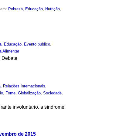
o em:
Pobreza
,
Educação
,
Nutrição
,
a
,
Educação
,
Evento público
,
a Alimentar
m Debate
a
,
Relações Internacionais
,
do
,
Fome
,
Globalização
,
Sociedade
,
rante involuntário, a síndrome
.
ovembro de 2015