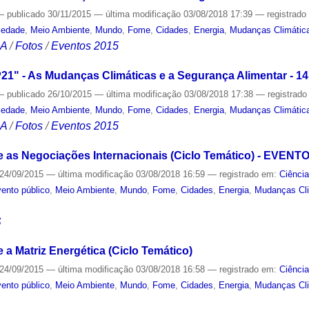
—
publicado
30/11/2015
—
última modificação
03/08/2018 17:39
— registrad
iedade
,
Meio Ambiente
,
Mundo
,
Fome
,
Cidades
,
Energia
,
Mudanças Climátic
CA
/
Fotos
/
Eventos 2015
1" - As Mudanças Climáticas e a Segurança Alimentar - 14
—
publicado
26/10/2015
—
última modificação
03/08/2018 17:38
— registrad
iedade
,
Meio Ambiente
,
Mundo
,
Fome
,
Cidades
,
Energia
,
Mudanças Climátic
CA
/
Fotos
/
Eventos 2015
e as Negociações Internacionais (Ciclo Temático) - EVEN
24/09/2015
—
última modificação
03/08/2018 16:59
— registrado em:
Ciênci
ento público
,
Meio Ambiente
,
Mundo
,
Fome
,
Cidades
,
Energia
,
Mudanças Cl
S
a Matriz Energética (Ciclo Temático)
24/09/2015
—
última modificação
03/08/2018 16:58
— registrado em:
Ciênci
ento público
,
Meio Ambiente
,
Mundo
,
Fome
,
Cidades
,
Energia
,
Mudanças Cl