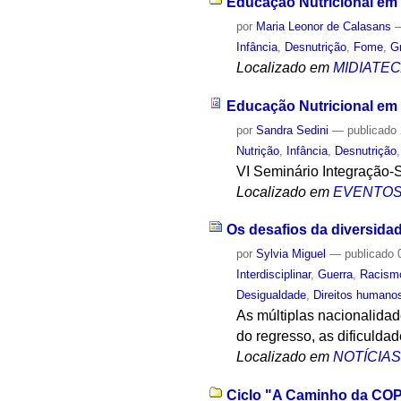
Educação Nutricional em 
por
Maria Leonor de Calasans
Infância
,
Desnutrição
,
Fome
,
G
Localizado em
MIDIATE
Educação Nutricional em
por
Sandra Sedini
—
publicado
Nutrição
,
Infância
,
Desnutrição
VI Seminário Integração-
Localizado em
EVENTO
Os desafios da diversida
por
Sylvia Miguel
—
publicado
0
Interdisciplinar
,
Guerra
,
Racism
Desigualdade
,
Direitos humano
As múltiplas nacionalidad
do regresso, as dificulda
Localizado em
NOTÍCIA
Ciclo "A Caminho da COP