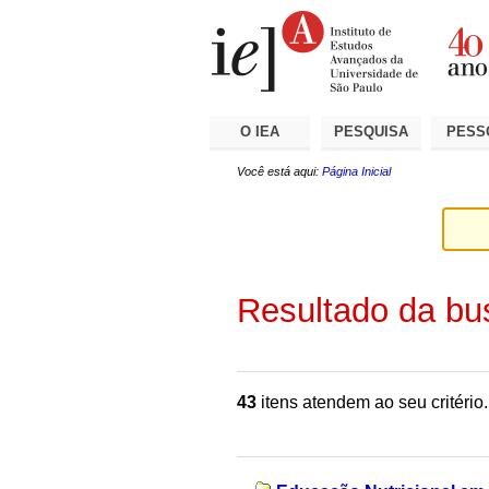
Ir
Ferramentas
Seções
para
Pessoais
o
conteúdo.
|
Ir
para
a
O IEA
PESQUISA
PESS
navegação
Você está aqui:
Página Inicial
Resultado da bu
43
itens atendem ao seu critério.