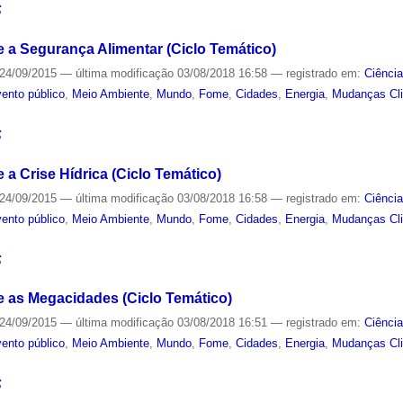
S
 a Segurança Alimentar (Ciclo Temático)
24/09/2015
—
última modificação
03/08/2018 16:58
— registrado em:
Ciênci
ento público
,
Meio Ambiente
,
Mundo
,
Fome
,
Cidades
,
Energia
,
Mudanças Cl
S
a Crise Hídrica (Ciclo Temático)
24/09/2015
—
última modificação
03/08/2018 16:58
— registrado em:
Ciênci
ento público
,
Meio Ambiente
,
Mundo
,
Fome
,
Cidades
,
Energia
,
Mudanças Cl
S
 as Megacidades (Ciclo Temático)
24/09/2015
—
última modificação
03/08/2018 16:51
— registrado em:
Ciênci
ento público
,
Meio Ambiente
,
Mundo
,
Fome
,
Cidades
,
Energia
,
Mudanças Cl
S