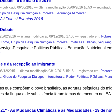
Debate - 6 de maio de 2016
—
publicado
06/05/2016
—
última modificação
08/06/2016 10:53
— registrad
rupo de Pesquisa Nutrição e Pobreza
,
Segurança Alimentar
CA
/
Fotos
/
Eventos 2016
 Debate
25/02/2016
—
última modificação
09/12/2016 17:36
— registrado em:
Pobrez
,
Fome
,
Grupo de Pesquisa Nutrição e Pobreza
,
Políticas Públicas
,
Seguranç
Serviço-Pesquisa e Políticas Públicas: Educação Nutricional e
S
de e da recepção ao imigrante
3/12/2015
—
última modificação
03/12/2015 15:13
— registrado em:
Pobrez
o
,
Grupo de Pesquisa Diálogos Interculturais
,
Poder
,
Políticas Públicas
,
Mun
s
es que compõem o povo brasileiro, as agruras psíquicas do mig
des da língua e de subsistência foram temas de encontro no IEA
S
21" - As Mudanças Climáticas e as Megacidades - 19 de n