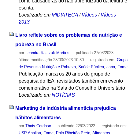
como causadoras do não aprendizado da leitura e
escrita.
Localizado em
MIDIATECA
/
Vídeos
/
Vídeos
2013
Livro reflete sobre os problemas de nutrição e
pobreza no Brasil
por
Leandra Rajczuk Martins
—
publicado
27/03/2023
—
última modificação
28/03/2023 10:30
— registrado em:
Grupo
de Pesquisa Nutrição e Pobreza
,
Saúde Pública
,
capa
,
Fome
Publicação marca os 20 anos do grupo de
pesquisa do IEA, revisitados também em evento
comemorativo na Sala do Conselho Universitário
Localizado em
NOTÍCIAS
Marketing da indústria alimentícia prejudica
hábitos alimentares
por
Thais Cardoso
—
publicado
22/03/2022
— registrado em:
USP Analisa
,
Fome
,
Polo Ribeirão Preto
,
Alimentos