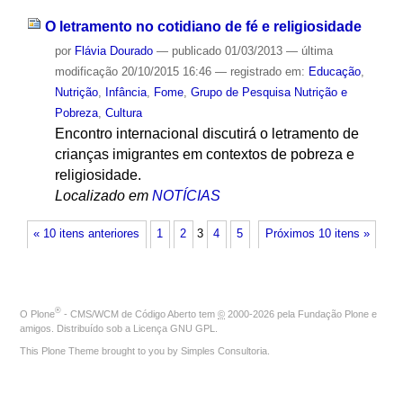
O letramento no cotidiano de fé e religiosidade
por
Flávia Dourado
—
publicado
01/03/2013
—
última
modificação
20/10/2015 16:46
— registrado em:
Educação
,
Nutrição
,
Infância
,
Fome
,
Grupo de Pesquisa Nutrição e
Pobreza
,
Cultura
Encontro internacional discutirá o letramento de
crianças imigrantes em contextos de pobreza e
religiosidade.
Localizado em
NOTÍCIAS
« 10 itens anteriores
1
2
3
4
5
Próximos 10 itens »
®
O
Plone
- CMS/WCM de Código Aberto
tem
©
2000-2026 pela
Fundação Plone
e
amigos. Distribuído sob a
Licença GNU GPL
.
This Plone Theme brought to you by
Simples Consultoria
.