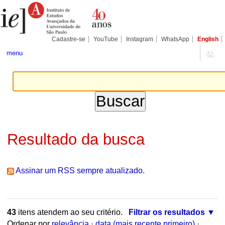
Ir
Ferramentas
Seções
para
Pessoais
o
conteúdo.
|
Cadastre-se
YouTube
Instagram
WhatsApp
English
Ir
para
menu
a
navegação
Resultado da busca
Assinar um RSS sempre atualizado.
43
itens atendem ao seu critério.
Filtrar os resultados
Ordenar por
relevância
·
data (mais recente primeiro)
·