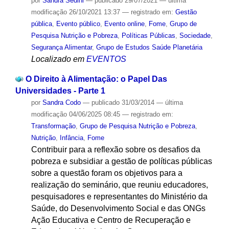
por
Sandra Sedini
—
publicado
29/07/2021
—
última
modificação
26/10/2021 13:37
— registrado em:
Gestão
pública
,
Evento público
,
Evento online
,
Fome
,
Grupo de
Pesquisa Nutrição e Pobreza
,
Políticas Públicas
,
Sociedade
,
Segurança Alimentar
,
Grupo de Estudos Saúde Planetária
Localizado em
EVENTOS
O Direito à Alimentação: o Papel Das
Universidades - Parte 1
por
Sandra Codo
—
publicado
31/03/2014
—
última
modificação
04/06/2025 08:45
— registrado em:
Transformação
,
Grupo de Pesquisa Nutrição e Pobreza
,
Nutrição
,
Infância
,
Fome
Contribuir para a reflexão sobre os desafios da
pobreza e subsidiar a gestão de políticas públicas
sobre a questão foram os objetivos para a
realização do seminário, que reuniu educadores,
pesquisadores e representantes do Ministério da
Saúde, do Desenvolvimento Social e das ONGs
Ação Educativa e Centro de Recuperação e