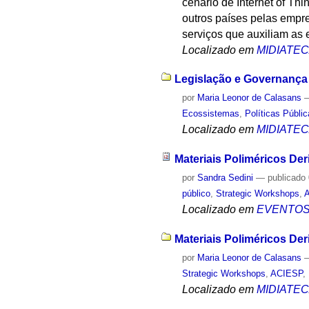
cenário de Internet of Thi
outros países pelas empr
serviços que auxiliam as 
Localizado em
MIDIATE
Legislação e Governança 
por
Maria Leonor de Calasans
Ecossistemas
,
Políticas Públi
Localizado em
MIDIATE
Materiais Poliméricos De
por
Sandra Sedini
—
publicado
público
,
Strategic Workshops
,
Localizado em
EVENTO
Materiais Poliméricos De
por
Maria Leonor de Calasans
Strategic Workshops
,
ACIESP
,
Localizado em
MIDIATE