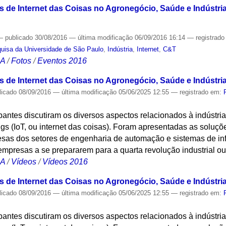
ões de Internet das Coisas no Agronegócio, Saúde e Indústria
—
publicado
30/08/2016
—
última modificação
06/09/2016 16:14
— registrad
quisa da Universidade de São Paulo
,
Indústria
,
Internet
,
C&T
CA
/
Fotos
/
Eventos 2016
es de Internet das Coisas no Agronegócio, Saúde e Indústria 
licado
08/09/2016
—
última modificação
05/06/2025 12:55
— registrado em:
pantes discutiram os diversos aspectos relacionados à indústria
ngs (IoT, ou internet das coisas). Foram apresentadas as soluçõ
esas dos setores de engenharia de automação e sistemas de i
empresas a se prepararem para a quarta revolução industrial ou 
CA
/
Vídeos
/
Vídeos 2016
es de Internet das Coisas no Agronegócio, Saúde e Indústria 
licado
08/09/2016
—
última modificação
05/06/2025 12:55
— registrado em:
pantes discutiram os diversos aspectos relacionados à indústria