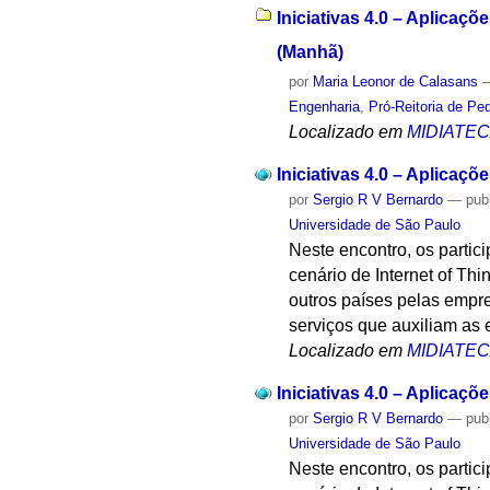
Iniciativas 4.0 – Aplicaç
(Manhã)
por
Maria Leonor de Calasans
Engenharia
,
Pró-Reitoria de Pe
Localizado em
MIDIATE
Iniciativas 4.0 – Aplicaçõ
por
Sergio R V Bernardo
—
pub
Universidade de São Paulo
Neste encontro, os partici
cenário de Internet of Thi
outros países pelas empr
serviços que auxiliam as 
Localizado em
MIDIATE
Iniciativas 4.0 – Aplicaçõ
por
Sergio R V Bernardo
—
pub
Universidade de São Paulo
Neste encontro, os partici