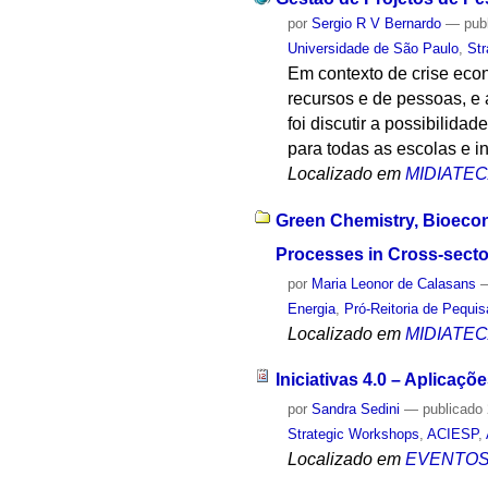
por
Sergio R V Bernardo
—
pub
Universidade de São Paulo
,
St
Em contexto de crise eco
recursos e de pessoas, e 
foi discutir a possibilid
para todas as escolas e i
Localizado em
MIDIATE
Green Chemistry, Bioecon
Processes in Cross-sector
por
Maria Leonor de Calasans
Energia
,
Pró-Reitoria de Pequi
Localizado em
MIDIATE
Iniciativas 4.0 – Aplicaç
por
Sandra Sedini
—
publicado
Strategic Workshops
,
ACIESP
,
Localizado em
EVENTO