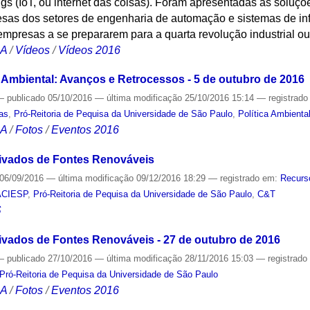
ngs (IoT, ou internet das coisas). Foram apresentadas as soluçõ
esas dos setores de engenharia de automação e sistemas de i
empresas a se prepararem para a quarta revolução industrial ou 
CA
/
Vídeos
/
Vídeos 2016
Ambiental: Avanços e Retrocessos - 5 de outubro de 2016
—
publicado
05/10/2016
—
última modificação
25/10/2016 15:14
— registrad
cas
,
Pró-Reitoria de Pequisa da Universidade de São Paulo
,
Política Ambienta
CA
/
Fotos
/
Eventos 2016
rivados de Fontes Renováveis
06/09/2016
—
última modificação
09/12/2016 18:29
— registrado em:
Recurs
ACIESP
,
Pró-Reitoria de Pequisa da Universidade de São Paulo
,
C&T
S
rivados de Fontes Renováveis - 27 de outubro de 2016
—
publicado
27/10/2016
—
última modificação
28/11/2016 15:03
— registrad
Pró-Reitoria de Pequisa da Universidade de São Paulo
CA
/
Fotos
/
Eventos 2016