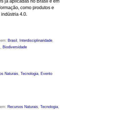
es já aplicadas no Brasil e em
nformação, como produtos e
indústria 4.0.
o em:
Brasil
,
Interdisciplinaridade
,
l
,
Biodiversidade
os Naturais
,
Tecnologia
,
Evento
o em:
Recursos Naturais
,
Tecnologia
,