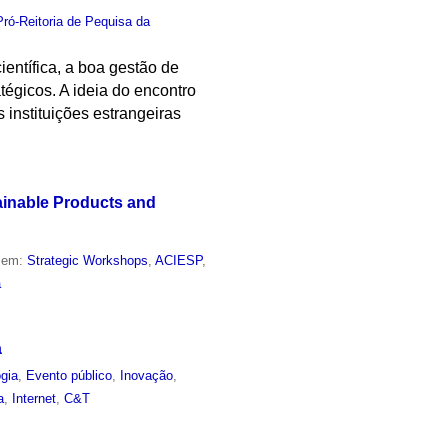
Pró-Reitoria de Pequisa da
entífica, a boa gestão de
tégicos. A ideia do encontro
 instituições estrangeiras
ainable Products and
o em:
Strategic Workshops
,
ACIESP
,
a
a
gia
,
Evento público
,
Inovação
,
a
,
Internet
,
C&T