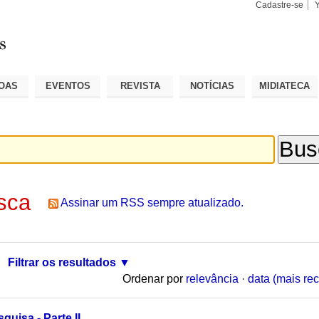
Cadastre-se
Busca
Busca
Avançad
OAS
EVENTOS
REVISTA
NOTÍCIAS
MIDIATECA
sca
Assinar um RSS sempre atualizado.
Filtrar os resultados
Ordenar por
relevância
·
data (mais rec
quisa - Parte II