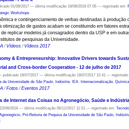
licado
01/08/2017
—
última modificação
19/09/2019 07:05
— registrado em:
rategic Workshops
nômica e contingenciamento de verbas destinadas à produção ci
a otimização de gastos acabam se constituindo em fatores estra
ade de replicar modelos já consagrados dentro da USP e em outras
nstitutos de pesquisas da Universidade.
CA
/
Vídeos
/
Vídeos 2017
omy & Entrepreneurship: Innovative Drivers towards Sust
ial and Cross-border Cooperation - 12 de julho de 2017
—
publicado
18/07/2017
—
última modificação
18/07/2017 15:41
— registrad
sa da Universidade de São Paulo
,
Indústria
,
IEA
,
Internacionalização
,
Químic
CA
/
Fotos
/
Eventos 2017
ões de Internet das Coisas no Agronegócio, Saúde e Indústri
23/08/2016
—
última modificação
06/12/2017 11:51
— registrado em:
Tecnolo
Agronegócio
,
Pró-Reitoria de Pequisa da Universidade de São Paulo
,
Indústri
S