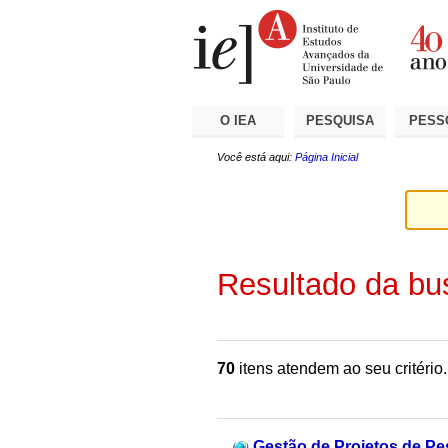
Ir
Ferramentas
Seções
para
Pessoais
o
conteúdo.
|
Ir
para
a
O IEA
PESQUISA
PESS
navegação
Você está aqui:
Página Inicial
Resultado da bu
70
itens atendem ao seu critério.
Gestão de Projetos de Pes