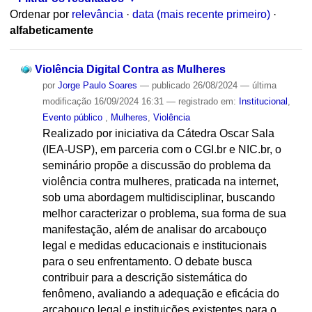
Ordenar por
relevância
·
data (mais recente primeiro)
·
alfabeticamente
Violência Digital Contra as Mulheres
por
Jorge Paulo Soares
—
publicado
26/08/2024
—
última
modificação
16/09/2024 16:31
— registrado em:
Institucional
,
Evento público
,
Mulheres
,
Violência
Realizado por iniciativa da Cátedra Oscar Sala
(IEA-USP), em parceria com o CGI.br e NIC.br, o
seminário propõe a discussão do problema da
violência contra mulheres, praticada na internet,
sob uma abordagem multidisciplinar, buscando
melhor caracterizar o problema, sua forma de sua
manifestação, além de analisar do arcabouço
legal e medidas educacionais e institucionais
para o seu enfrentamento. O debate busca
contribuir para a descrição sistemática do
fenômeno, avaliando a adequação e eficácia do
arcabouço legal e instituições existentes para o