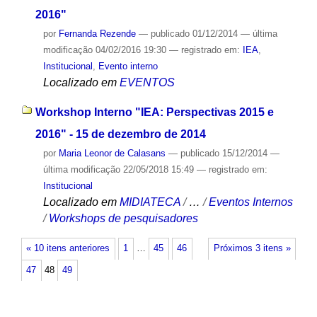
2016"
por
Fernanda Rezende
—
publicado
01/12/2014
—
última
modificação
04/02/2016 19:30
— registrado em:
IEA
,
Institucional
,
Evento interno
Localizado em
EVENTOS
Workshop Interno "IEA: Perspectivas 2015 e
2016" - 15 de dezembro de 2014
por
Maria Leonor de Calasans
—
publicado
15/12/2014
—
última modificação
22/05/2018 15:49
— registrado em:
Institucional
Localizado em
MIDIATECA
/
…
/
Eventos Internos
/
Workshops de pesquisadores
« 10 itens anteriores
1
…
45
46
Próximos 3 itens »
47
48
49