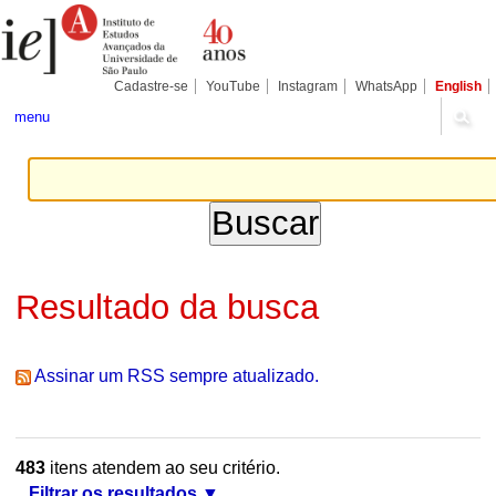
Ir
Ferramentas
Seções
para
Pessoais
o
conteúdo.
|
Cadastre-se
YouTube
Instagram
WhatsApp
English
Ir
para
menu
a
navegação
Resultado da busca
Assinar um RSS sempre atualizado.
483
itens atendem ao seu critério.
Filtrar os resultados