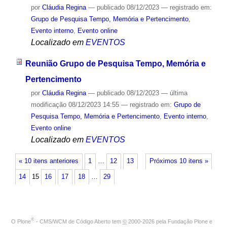
por
Cláudia Regina
—
publicado
08/12/2023
— registrado em:
Grupo de Pesquisa Tempo, Memória e Pertencimento
,
Evento interno
,
Evento online
Localizado em
EVENTOS
Reunião Grupo de Pesquisa Tempo, Memória e
Pertencimento
por
Cláudia Regina
—
publicado
08/12/2023
—
última
modificação
08/12/2023 14:55
— registrado em:
Grupo de
Pesquisa Tempo, Memória e Pertencimento
,
Evento interno
,
Evento online
Localizado em
EVENTOS
« 10 itens anteriores
1
…
12
13
Próximos 10 itens »
14
15
16
17
18
…
29
®
O
Plone
- CMS/WCM de Código Aberto
tem
©
2000-2026 pela
Fundação Plone
e