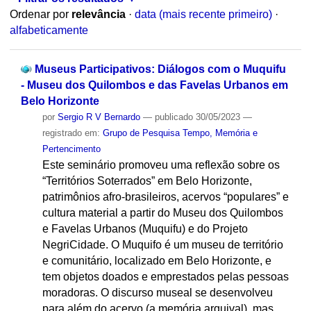
Ordenar por
relevância
·
data (mais recente primeiro)
·
alfabeticamente
Museus Participativos: Diálogos com o Muquifu
- Museu dos Quilombos e das Favelas Urbanos em
Belo Horizonte
por
Sergio R V Bernardo
—
publicado
30/05/2023
—
registrado em:
Grupo de Pesquisa Tempo, Memória e
Pertencimento
Este seminário promoveu uma reflexão sobre os
“Territórios Soterrados” em Belo Horizonte,
patrimônios afro-brasileiros, acervos “populares” e
cultura material a partir do Museu dos Quilombos
e Favelas Urbanos (Muquifu) e do Projeto
NegriCidade. O Muquifo é um museu de território
e comunitário, localizado em Belo Horizonte, e
tem objetos doados e emprestados pelas pessoas
moradoras. O discurso museal se desenvolveu
para além do acervo (a memória arquival), mas