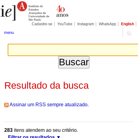
Ir
Ferramentas
Seções
para
Pessoais
o
conteúdo.
|
Cadastre-se
YouTube
Instagram
WhatsApp
English
Ir
para
menu
a
navegação
Resultado da busca
Assinar um RSS sempre atualizado.
283
itens atendem ao seu critério.
Filtrar os resultados