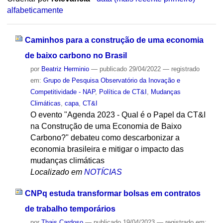
alfabeticamente
Caminhos para a construção de uma economia
de baixo carbono no Brasil
por
Beatriz Herminio
—
publicado
29/04/2022
— registrado
em:
Grupo de Pesquisa Observatório da Inovação e
Competitividade - NAP
,
Política de CT&I
,
Mudanças
Climáticas
,
capa
,
CT&I
O evento "Agenda 2023 - Qual é o Papel da CT&I
na Construção de uma Economia de Baixo
Carbono?" debateu como descarbonizar a
economia brasileira e mitigar o impacto das
mudanças climáticas
Localizado em
NOTÍCIAS
CNPq estuda transformar bolsas em contratos
de trabalho temporários
por
Thais Cardoso
—
publicado
19/04/2023
— registrado em: