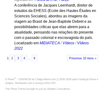
A conferência de Jacques Leenhardt, diretor de
estudos da EHESS (Ecole des Hautes Études en
Sciences Sociales), abordou as imagens da
viagem ao Brasil de Jean-Baptiste Debret e as
possibilidades críticas que elas abrem para a
atualidade, pensando nas relações do presente
com o passado colonial e escravagista do país.
Localizado em
MIDIATECA
/
Vídeos
/
Vídeos
2022
1
2
3
4
…
9
Próximos 10 itens »
®
O
Plone
- CMS/WCM de Código Aberto
tem
©
2000-2026 pela
Fundação Plone
e
amigos. Distribuído sob a
Licença GNU GPL
.
This Plone Theme brought to you by
Simples Consultoria
.