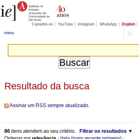
Ir
Ferramentas
Seções
para
Pessoais
o
conteúdo.
|
Cadastre-se
YouTube
Instagram
WhatsApp
English
Ir
para
menu
a
navegação
Resultado da busca
Assinar um RSS sempre atualizado.
86
itens atendem ao seu critério.
Filtrar os resultados
Ordenar por
relevância
·
data (mais recente primeiro)
·