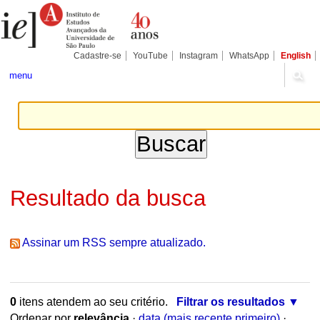
Ir
Ferramentas
para
Pessoais
o
conteúdo.
|
Cadastre-se
YouTube
Instagram
WhatsApp
English
Ir
para
menu
a
navegação
Resultado da busca
Assinar um RSS sempre atualizado.
0
itens atendem ao seu critério.
Filtrar os resultados
Ordenar por
relevância
·
data (mais recente primeiro)
·