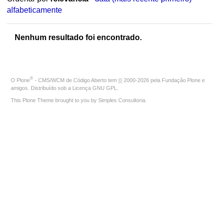
alfabeticamente
Nenhum resultado foi encontrado.
®
O
Plone
- CMS/WCM de Código Aberto
tem
©
2000-2026 pela
Fundação Plone
e
amigos. Distribuído sob a
Licença GNU GPL
.
This Plone Theme brought to you by
Simples Consultoria
.