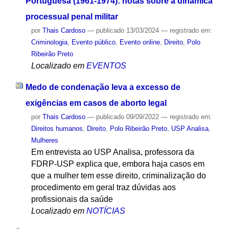
Portuguesa (1961-1974): notas sobre a dinâmica
processual penal militar
por
Thais Cardoso
—
publicado
13/03/2024
— registrado em:
Criminologia
,
Evento público
,
Evento online
,
Direito
,
Polo
Ribeirão Preto
Localizado em
EVENTOS
Medo de condenação leva a excesso de
exigências em casos de aborto legal
por
Thais Cardoso
—
publicado
09/09/2022
— registrado em:
Direitos humanos
,
Direito
,
Polo Ribeirão Preto
,
USP Analisa
,
Mulheres
Em entrevista ao USP Analisa, professora da
FDRP-USP explica que, embora haja casos em
que a mulher tem esse direito, criminalização do
procedimento em geral traz dúvidas aos
profissionais da saúde
Localizado em
NOTÍCIAS