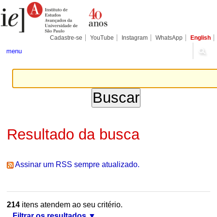
Ir
Ferramentas
Seções
para
Pessoais
o
conteúdo.
|
Cadastre-se
YouTube
Instagram
WhatsApp
English
Ir
para
menu
a
navegação
Resultado da busca
Assinar um RSS sempre atualizado.
214
itens atendem ao seu critério.
Filtrar os resultados