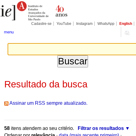
Ir
Ferramentas
Seções
para
Pessoais
o
conteúdo.
|
Cadastre-se
YouTube
Instagram
WhatsApp
English
Ir
para
menu
a
navegação
Resultado da busca
Assinar um RSS sempre atualizado.
58
itens atendem ao seu critério.
Filtrar os resultados
Ordenar por
relevância
·
data (mais recente primeiro)
·