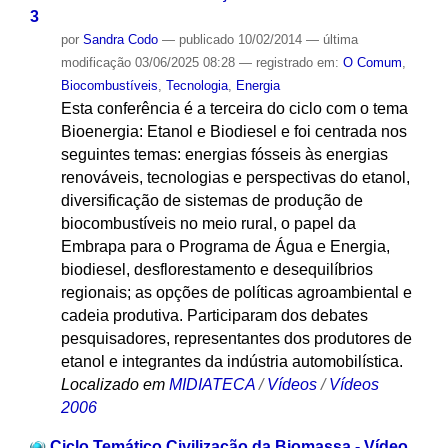
3
por
Sandra Codo
—
publicado
10/02/2014
—
última
modificação
03/06/2025 08:28
— registrado em:
O Comum
,
Biocombustíveis
,
Tecnologia
,
Energia
Esta conferência é a terceira do ciclo com o tema
Bioenergia: Etanol e Biodiesel e foi centrada nos
seguintes temas: energias fósseis às energias
renováveis, tecnologias e perspectivas do etanol,
diversificação de sistemas de produção de
biocombustíveis no meio rural, o papel da
Embrapa para o Programa de Água e Energia,
biodiesel, desflorestamento e desequilíbrios
regionais; as opções de políticas agroambiental e
cadeia produtiva. Participaram dos debates
pesquisadores, representantes dos produtores de
etanol e integrantes da indústria automobilística.
Localizado em
MIDIATECA
/
Vídeos
/
Vídeos
2006
Ciclo Temático Civilização da Biomassa - Vídeo