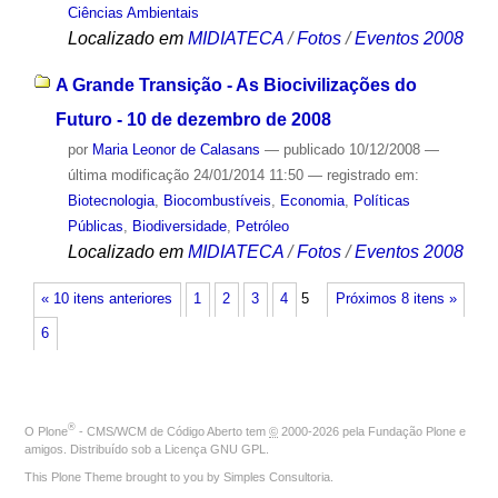
Ciências Ambientais
Localizado em
MIDIATECA
/
Fotos
/
Eventos 2008
A Grande Transição - As Biocivilizações do
Futuro - 10 de dezembro de 2008
por
Maria Leonor de Calasans
—
publicado
10/12/2008
—
última modificação
24/01/2014 11:50
— registrado em:
Biotecnologia
,
Biocombustíveis
,
Economia
,
Políticas
Públicas
,
Biodiversidade
,
Petróleo
Localizado em
MIDIATECA
/
Fotos
/
Eventos 2008
« 10 itens anteriores
1
2
3
4
5
Próximos 8 itens »
6
®
O
Plone
- CMS/WCM de Código Aberto
tem
©
2000-2026 pela
Fundação Plone
e
amigos. Distribuído sob a
Licença GNU GPL
.
This Plone Theme brought to you by
Simples Consultoria
.