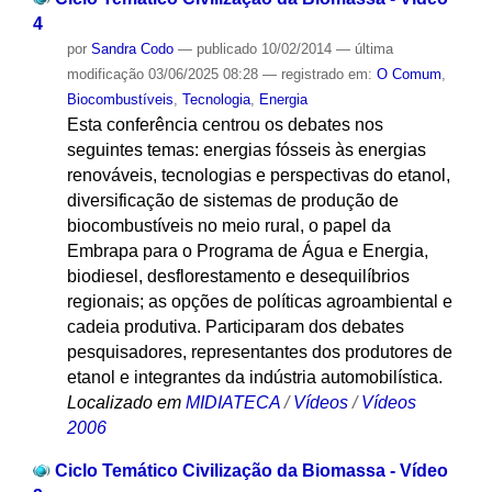
4
por
Sandra Codo
—
publicado
10/02/2014
—
última
modificação
03/06/2025 08:28
— registrado em:
O Comum
,
Biocombustíveis
,
Tecnologia
,
Energia
Esta conferência centrou os debates nos
seguintes temas: energias fósseis às energias
renováveis, tecnologias e perspectivas do etanol,
diversificação de sistemas de produção de
biocombustíveis no meio rural, o papel da
Embrapa para o Programa de Água e Energia,
biodiesel, desflorestamento e desequilíbrios
regionais; as opções de políticas agroambiental e
cadeia produtiva. Participaram dos debates
pesquisadores, representantes dos produtores de
etanol e integrantes da indústria automobilística.
Localizado em
MIDIATECA
/
Vídeos
/
Vídeos
2006
Ciclo Temático Civilização da Biomassa - Vídeo