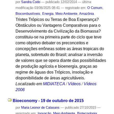
por
Sandra Codo
—
publicado
12/02/2014
—
última
modificação
03/06/2025 08:41
— registrado em:
O Comum
,
Biocombustíveis
,
Energia
,
Meio Ambiente
,
Amazônia
Tristes Trópicos ou Terras de Boa Esperança?
Obstáculos ou Vantagens Comparativas para o
Desenvolvimento da Civilização da Biomassa?
constituiu-se na primeira parte do ciclo que teve
como objetivo debater os preconceitos e
concepções errôneas sobre as áreas tropicais do
planeta, sobretudo do Brasil; analisar a inversão
de valores que se opera diante das possibilidades
de produção agrícola e bioenergia, graças ao
regime de águas dos Trópicos, insolação e
disponibilidade de áreas agricultáveis.
Localizado em
MIDIATECA
/
Vídeos
/
Vídeos
2006
Bioeconomy - 19 de outubro de 2015
por
Maria Leonor de Calasans
—
publicado
27/10/2015
—
registrado em:
Inovação
,
Meio Ambiente
,
Biotecnologia
,