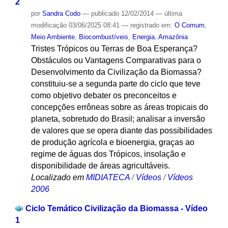
2
por
Sandra Codo
—
publicado
12/02/2014
—
última
modificação
03/06/2025 08:41
— registrado em:
O Comum
,
Meio Ambiente
,
Biocombustíveis
,
Energia
,
Amazônia
Tristes Trópicos ou Terras de Boa Esperança?
Obstáculos ou Vantagens Comparativas para o
Desenvolvimento da Civilização da Biomassa?
constituiu-se a segunda parte do ciclo que teve
como objetivo debater os preconceitos e
concepções errôneas sobre as áreas tropicais do
planeta, sobretudo do Brasil; analisar a inversão
de valores que se opera diante das possibilidades
de produção agrícola e bioenergia, graças ao
regime de águas dos Trópicos, insolação e
disponibilidade de áreas agricultáveis.
Localizado em
MIDIATECA
/
Vídeos
/
Vídeos
2006
Ciclo Temático Civilização da Biomassa - Vídeo
1