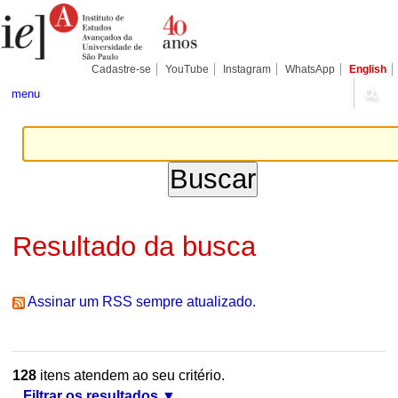
Ir
Ferramentas
Seções
para
Pessoais
o
conteúdo.
|
Cadastre-se
YouTube
Instagram
WhatsApp
English
Ir
para
menu
a
navegação
Resultado da busca
Assinar um RSS sempre atualizado.
128
itens atendem ao seu critério.
Filtrar os resultados