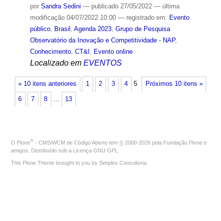
por
Sandra Sedini
—
publicado
27/05/2022
—
última
modificação
04/07/2022 10:00
— registrado em:
Evento
público
,
Brasil
,
Agenda 2023
,
Grupo de Pesquisa
Observatório da Inovação e Competitividade - NAP
,
Conhecimento
,
CT&I
,
Evento online
Localizado em
EVENTOS
« 10 itens anteriores
1
2
3
4
5
Próximos 10 itens »
6
7
8
…
13
®
O
Plone
- CMS/WCM de Código Aberto
tem
©
2000-2026 pela
Fundação Plone
e
amigos. Distribuído sob a
Licença GNU GPL
.
This Plone Theme brought to you by
Simples Consultoria
.