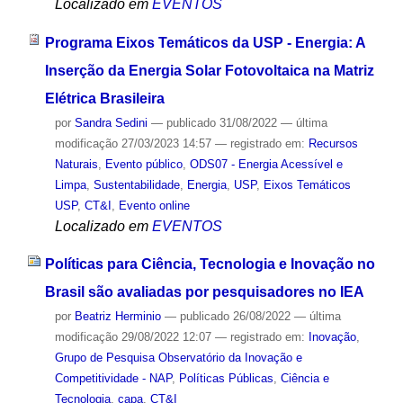
Localizado em
EVENTOS
Programa Eixos Temáticos da USP - Energia: A
Inserção da Energia Solar Fotovoltaica na Matriz
Elétrica Brasileira
por
Sandra Sedini
—
publicado
31/08/2022
—
última
modificação
27/03/2023 14:57
— registrado em:
Recursos
Naturais
,
Evento público
,
ODS07 - Energia Acessível e
Limpa
,
Sustentabilidade
,
Energia
,
USP
,
Eixos Temáticos
USP
,
CT&I
,
Evento online
Localizado em
EVENTOS
Políticas para Ciência, Tecnologia e Inovação no
Brasil são avaliadas por pesquisadores no IEA
por
Beatriz Herminio
—
publicado
26/08/2022
—
última
modificação
29/08/2022 12:07
— registrado em:
Inovação
,
Grupo de Pesquisa Observatório da Inovação e
Competitividade - NAP
,
Políticas Públicas
,
Ciência e
Tecnologia
,
capa
,
CT&I