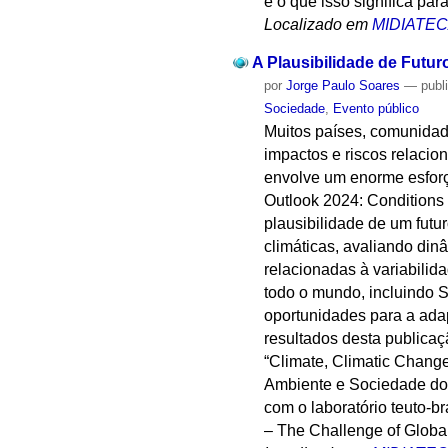
e o que isso significa par
Localizado em
MIDIATE
A Plausibilidade de Futu
por
Jorge Paulo Soares
—
publ
Sociedade
,
Evento público
Muitos países, comunidad
impactos e riscos relaci
envolve um enorme esforç
Outlook 2024: Conditions
plausibilidade de um fut
climáticas, avaliando di
relacionadas à variabilid
todo o mundo, incluindo 
oportunidades para a ada
resultados desta publicaç
“Climate, Climatic Chang
Ambiente e Sociedade do
com o laboratório teuto-
– The Challenge of Global