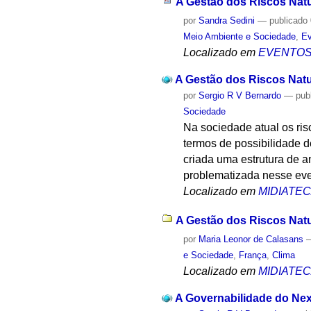
A Gestão dos Riscos Natu
por
Sandra Sedini
—
publicado
Meio Ambiente e Sociedade
,
Ev
Localizado em
EVENTO
A Gestão dos Riscos Natu
por
Sergio R V Bernardo
—
pub
Sociedade
Na sociedade atual os ris
termos de possibilidade d
criada uma estrutura de a
problematizada nesse eve
Localizado em
MIDIATE
A Gestão dos Riscos Natu
por
Maria Leonor de Calasans
e Sociedade
,
França
,
Clima
Localizado em
MIDIATE
A Governabilidade do Ne