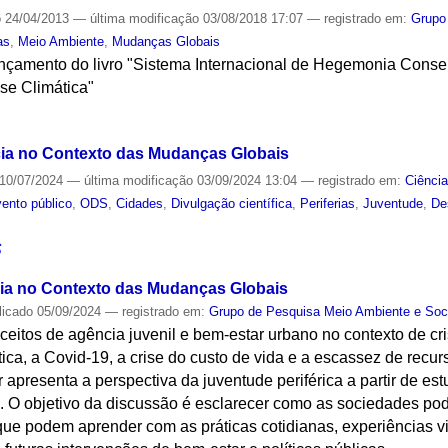
o
24/04/2013
—
última modificação
03/08/2018 17:07
— registrado em:
Grupo
as
,
Meio Ambiente
,
Mudanças Globais
nçamento do livro "Sistema Internacional de Hegemonia Conse
se Climática"
S
ia no Contexto das Mudanças Globais
10/07/2024
—
última modificação
03/09/2024 13:04
— registrado em:
Ciênci
ento público
,
ODS
,
Cidades
,
Divulgação científica
,
Periferias
,
Juventude
,
De
S
a no Contexto das Mudanças Globais
licado
05/09/2024
— registrado em:
Grupo de Pesquisa Meio Ambiente e Soc
ceitos de agência juvenil e bem-estar urbano no contexto de cri
ca, a Covid-19, a crise do custo de vida e a escassez de recur
presenta a perspectiva da juventude periférica a partir de e
 O objetivo da discussão é esclarecer como as sociedades po
o que podem aprender com as práticas cotidianas, experiências 