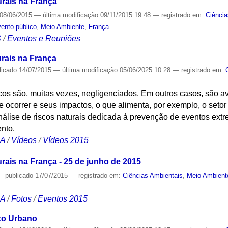
rais na França
08/06/2015
—
última modificação
09/11/2015 19:48
— registrado em:
Ciência
ento público
,
Meio Ambiente
,
França
S
/
Eventos e Reuniões
rais na França
licado
14/07/2015
—
última modificação
05/06/2025 10:28
— registrado em:
cos são, muitas vezes, negligenciados. Em outros casos, são a
e ocorrer e seus impactos, o que alimenta, por exemplo, o setor
nálise de riscos naturais dedicada à prevenção de eventos ext
nto.
CA
/
Vídeos
/
Vídeos 2015
rais na França - 25 de junho de 2015
—
publicado
17/07/2015
— registrado em:
Ciências Ambientais
,
Meio Ambient
CA
/
Fotos
/
Eventos 2015
xo Urbano