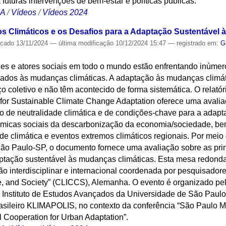
a futuras intervenções de bem-estar e políticas públicas.
CA
/
Vídeos
/
Vídeos 2024
ros Climáticos e os Desafios para a Adaptação Sustentável
icado
13/11/2024
—
última modificação
10/12/2024 15:47
— registrado em:
G
es e atores sociais em todo o mundo estão enfrentando inúmero
onados às mudanças climáticas. A adaptação às mudanças climát
o coletivo e não têm acontecido de forma sistemática. O relat
 for Sustainable Climate Change Adaptation oferece uma avalia
uro de neutralidade climática e de condições-chave para a ada
nâmicas sociais da descarbonização da economia/sociedade, be
ade climática e eventos extremos climáticos regionais. Por mei
São Paulo-SP, o documento fornece uma avaliação sobre as prin
ptação sustentável às mudanças climáticas. Esta mesa redonda 
ão interdisciplinar e internacional coordenada por pesquisador
e, and Society” (CLICCS), Alemanha. O evento é organizado pe
 Instituto de Estudos Avançados da Universidade de São Paul
brasileiro KLIMAPOLIS, no contexto da conferência “São Paulo
 Cooperation for Urban Adaptation”.