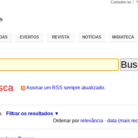
Cadastre-se
Busca
Busca
Avançad
OAS
EVENTOS
REVISTA
NOTÍCIAS
MIDIATECA
sca
Assinar um RSS sempre atualizado.
o.
Filtrar os resultados
Ordenar por
relevância
·
data (mais rec