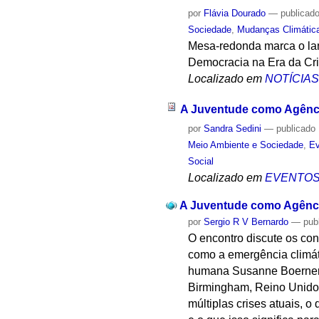
por
Flávia Dourado
—
publicad
Sociedade
,
Mudanças Climátic
Mesa-redonda marca o la
Democracia na Era da Cri
Localizado em
NOTÍCIA
A Juventude como Agênc
por
Sandra Sedini
—
publicado
Meio Ambiente e Sociedade
,
Ev
Social
Localizado em
EVENTO
A Juventude como Agênci
por
Sergio R V Bernardo
—
pub
O encontro discute os con
como a emergência climáti
humana Susanne Boerner a
Birmingham, Reino Unido.
múltiplas crises atuais, 