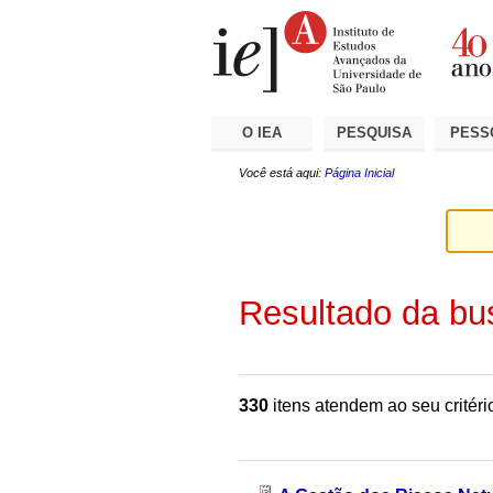
Ir
Ferramentas
Seções
para
Pessoais
o
conteúdo.
|
Ir
para
a
O IEA
PESQUISA
PESS
navegação
Você está aqui:
Página Inicial
Resultado da bu
330
itens atendem ao seu critéri