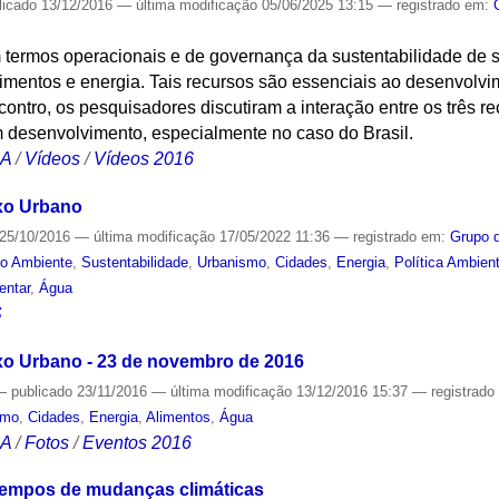
licado
13/12/2016
—
última modificação
05/06/2025 13:15
— registrado em:
termos operacionais e de governança da sustentabilidade de s
limentos e energia. Tais recursos são essenciais ao desenvol
contro, os pesquisadores discutiram a interação entre os três 
 desenvolvimento, especialmente no caso do Brasil.
CA
/
Vídeos
/
Vídeos 2016
xo Urbano
25/10/2016
—
última modificação
17/05/2022 11:36
— registrado em:
Grupo 
o Ambiente
,
Sustentabilidade
,
Urbanismo
,
Cidades
,
Energia
,
Política Ambient
entar
,
Água
S
xo Urbano - 23 de novembro de 2016
—
publicado
23/11/2016
—
última modificação
13/12/2016 15:37
— registrad
smo
,
Cidades
,
Energia
,
Alimentos
,
Água
CA
/
Fotos
/
Eventos 2016
tempos de mudanças climáticas