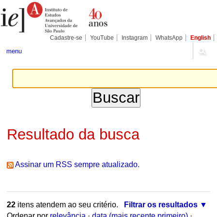
Ir
Ferramentas
Seções
para
Pessoais
o
conteúdo.
|
Cadastre-se
YouTube
Instagram
WhatsApp
English
Ir
para
menu
a
navegação
Resultado da busca
Assinar um RSS sempre atualizado.
22
itens atendem ao seu critério.
Filtrar os resultados
Ordenar por
relevância
·
data (mais recente primeiro)
·