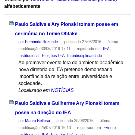
alfabeticamente
Paulo Saldiva e Ary Plonski tomam posse em
cerimônia no Tomie Ohtake
por
Fernanda Rezende
—
publicado
27/06/2016
—
última
modificação
30/06/2016 17:11
— registrado em:
IEA
,
Institucional
,
Eleições IEA
,
Interdisciplinaridade
Ao promover evento fora do ambiente acadêmico,
nova diretoria do IEA pretende demonstrar a
importância da relação entre universidade e
sociedade.
Localizado em
NOTÍCIAS
Paulo Saldiva e Guilherme Ary Plonski tomam
posse na direção do IEA
por
Mauro Bellesa
—
publicado
30/06/2016
—
última
modificação
25/07/2016 16:13
— registrado em:
Evento
,
Institucional
,
IEA
,
Eleições IEA
,
capa