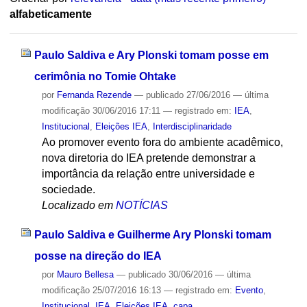
alfabeticamente
Paulo Saldiva e Ary Plonski tomam posse em
cerimônia no Tomie Ohtake
por
Fernanda Rezende
—
publicado
27/06/2016
—
última
modificação
30/06/2016 17:11
— registrado em:
IEA
,
Institucional
,
Eleições IEA
,
Interdisciplinaridade
Ao promover evento fora do ambiente acadêmico,
nova diretoria do IEA pretende demonstrar a
importância da relação entre universidade e
sociedade.
Localizado em
NOTÍCIAS
Paulo Saldiva e Guilherme Ary Plonski tomam
posse na direção do IEA
por
Mauro Bellesa
—
publicado
30/06/2016
—
última
modificação
25/07/2016 16:13
— registrado em:
Evento
,
Institucional
,
IEA
,
Eleições IEA
,
capa