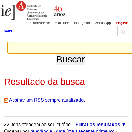
Ir
Ferramentas
Seções
para
Pessoais
o
conteúdo.
|
Cadastre-se
YouTube
Instagram
WhatsApp
English
Ir
para
menu
a
navegação
Resultado da busca
Assinar um RSS sempre atualizado.
22
itens atendem ao seu critério.
Filtrar os resultados
Ordenar por
relevância
·
data (mais recente primeiro)
·