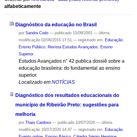
alfabeticamente
Diagnóstico da educação no Brasil
por
Sandra Codo
—
publicado
15/09/2001
—
última
modificação
02/06/2015 17:51
— registrado em:
Educação
,
Ensino Público
,
Revista Estudos Avançados
,
Ensino
Superior
Estudos Avançados n° 42 publica dossiê sobre a
educação brasileira: do fundamental ao ensino
superior.
Localizado em
NOTÍCIAS
Diagnóstico dos resultados educacionais do
município de Ribeirão Preto: sugestões para
melhoria
por
Thais Cardoso
—
publicado
10/07/2020
—
última
modificação
10/07/2020 14:47
— registrado em:
Educação
,
Evento online
,
Ensino Básico
,
Cátedra Sérgio Henrique