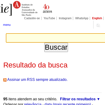
Ir
Ferramentas
Seções
para
Pessoais
o
conteúdo.
|
Cadastre-se
YouTube
Instagram
WhatsApp
English
Ir
para
menu
a
navegação
Resultado da busca
Assinar um RSS sempre atualizado.
95
itens atendem ao seu critério.
Filtrar os resultados
Ordenar por
relevância
·
data (mais recente primeiro)
·