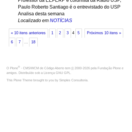
Professor da EEFERP e colunista da Rádio USP,
Paulo Roberto Santiago é o entrevistado do USP
Analisa desta semana
Localizado em
NOTÍCIAS
« 10 itens anteriores
1
2
3
4
5
Próximos 10 itens »
6
7
…
18
®
O
Plone
- CMS/WCM de Código Aberto
tem
©
2000-2026 pela
Fundação Plone
e
amigos. Distribuído sob a
Licença GNU GPL
.
This Plone Theme brought to you by
Simples Consultoria
.