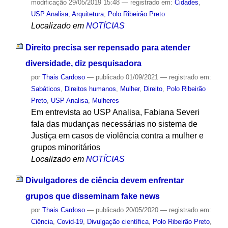
modificação
29/05/2019 15:48
— registrado em:
Cidades
,
USP Analisa
,
Arquitetura
,
Polo Ribeirão Preto
Localizado em
NOTÍCIAS
Direito precisa ser repensado para atender
diversidade, diz pesquisadora
por
Thais Cardoso
—
publicado
01/09/2021
— registrado em:
Sabáticos
,
Direitos humanos
,
Mulher
,
Direito
,
Polo Ribeirão
Preto
,
USP Analisa
,
Mulheres
Em entrevista ao USP Analisa, Fabiana Severi
fala das mudanças necessárias no sistema de
Justiça em casos de violência contra a mulher e
grupos minoritários
Localizado em
NOTÍCIAS
Divulgadores de ciência devem enfrentar
grupos que disseminam fake news
por
Thais Cardoso
—
publicado
20/05/2020
— registrado em:
Ciência
,
Covid-19
,
Divulgação científica
,
Polo Ribeirão Preto
,