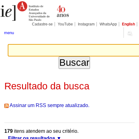
Ir
Ferramentas
Seções
para
Pessoais
o
conteúdo.
|
Cadastre-se
YouTube
Instagram
WhatsApp
English
Ir
para
menu
a
navegação
Resultado da busca
Assinar um RSS sempre atualizado.
179
itens atendem ao seu critério.
Filtrar os resultados