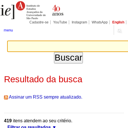
Ir
Ferramentas
Seções
para
Pessoais
o
conteúdo.
|
Cadastre-se
YouTube
Instagram
WhatsApp
English
Ir
para
menu
a
navegação
Resultado da busca
Assinar um RSS sempre atualizado.
419
itens atendem ao seu critério.
Filtrar os resultados