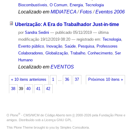
Biocombustíveis
,
O Comum
,
Energia
,
Tecnologia
Localizado em
MIDIATECA
/
Fotos
/
Eventos 2006
Uberização: A Era do Trabalhador Just-in-time
por
Sandra Sedini
—
publicado
05/11/2019
—
última
modificação
19/12/2019 08:20
— registrado em:
Tecnologia
,
Evento público
,
Inovação
,
Saúde
,
Pesquisa
,
Professores
Colaboradores
,
Globalização
,
Trabalho
,
Conhecimento
,
Ser
Humano
Localizado em
EVENTOS
« 10 itens anteriores
1
…
36
37
Próximos 10 itens »
38
39
40
41
42
®
O
Plone
- CMS/WCM de Código Aberto
tem
©
2000-2026 pela
Fundação Plone
e
amigos. Distribuído sob a
Licença GNU GPL
.
This Plone Theme brought to you by
Simples Consultoria
.