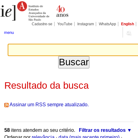
Ir
Ferramentas
Seções
para
Pessoais
o
conteúdo.
|
Cadastre-se
YouTube
Instagram
WhatsApp
English
Ir
para
menu
a
navegação
Resultado da busca
Assinar um RSS sempre atualizado.
58
itens atendem ao seu critério.
Filtrar os resultados
Ordenar por
relevância
·
data (mais recente primeiro)
·