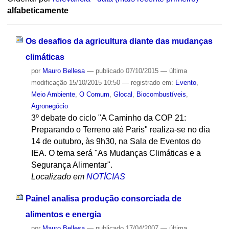
alfabeticamente
Os desafios da agricultura diante das mudanças
climáticas
por
Mauro Bellesa
—
publicado
07/10/2015
—
última
modificação
15/10/2015 10:50
— registrado em:
Evento
,
Meio Ambiente
,
O Comum
,
Glocal
,
Biocombustíveis
,
Agronegócio
3º debate do ciclo "A Caminho da COP 21:
Preparando o Terreno até Paris" realiza-se no dia
14 de outubro, às 9h30, na Sala de Eventos do
IEA. O tema será "As Mudanças Climáticas e a
Segurança Alimentar".
Localizado em
NOTÍCIAS
Painel analisa produção consorciada de
alimentos e energia
por
Mauro Bellesa
—
publicado
17/04/2007
—
última