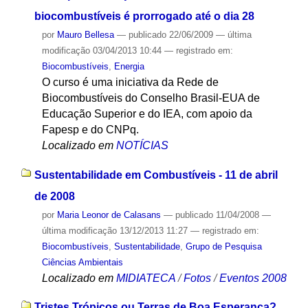
biocombustíveis é prorrogado até o dia 28
por
Mauro Bellesa
—
publicado
22/06/2009
—
última
modificação
03/04/2013 10:44
— registrado em:
Biocombustíveis
,
Energia
O curso é uma iniciativa da Rede de
Biocombustíveis do Conselho Brasil-EUA de
Educação Superior e do IEA, com apoio da
Fapesp e do CNPq.
Localizado em
NOTÍCIAS
Sustentabilidade em Combustíveis - 11 de abril
de 2008
por
Maria Leonor de Calasans
—
publicado
11/04/2008
—
última modificação
13/12/2013 11:27
— registrado em:
Biocombustíveis
,
Sustentabilidade
,
Grupo de Pesquisa
Ciências Ambientais
Localizado em
MIDIATECA
/
Fotos
/
Eventos 2008
Tristes Trópicos ou Terras de Boa Esperança?