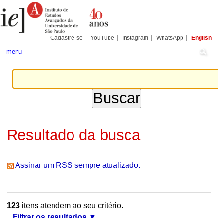
Ir
Ferramentas
Seções
para
Pessoais
o
conteúdo.
|
Cadastre-se
YouTube
Instagram
WhatsApp
English
Ir
para
menu
a
navegação
Resultado da busca
Assinar um RSS sempre atualizado.
123
itens atendem ao seu critério.
Filtrar os resultados