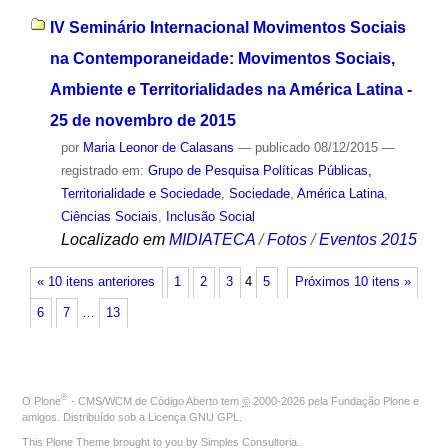
IV Seminário Internacional Movimentos Sociais
na Contemporaneidade: Movimentos Sociais,
Ambiente e Territorialidades na América Latina -
25 de novembro de 2015
por
Maria Leonor de Calasans
—
publicado
08/12/2015
—
registrado em:
Grupo de Pesquisa Políticas Públicas,
Territorialidade e Sociedade
,
Sociedade
,
América Latina
,
Ciências Sociais
,
Inclusão Social
Localizado em
MIDIATECA
/
Fotos
/
Eventos 2015
« 10 itens anteriores
1
2
3
4
5
Próximos 10 itens »
6
7
…
13
®
O
Plone
- CMS/WCM de Código Aberto
tem
©
2000-2026 pela
Fundação Plone
e
amigos. Distribuído sob a
Licença GNU GPL
.
This Plone Theme brought to you by
Simples Consultoria
.