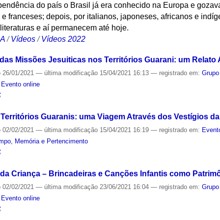
pendência do país o Brasil já era conhecido na Europa e gozav
e franceses; depois, por italianos, japoneses, africanos e ind
 literaturas e aí permanecem até hoje.
CA
/
Vídeos
/
Vídeos 2022
das Missões Jesuiticas nos Territórios Guarani: um Relato
o
26/01/2021
—
última modificação
15/04/2021 16:13
— registrado em:
Grupo
,
Evento online
S
Territórios Guaranis: uma Viagem Através dos Vestígios da 
o
02/02/2021
—
última modificação
15/04/2021 16:19
— registrado em:
Event
mpo, Memória e Pertencimento
S
a da Criança – Brincadeiras e Canções Infantis como Patrimô
o
02/02/2021
—
última modificação
23/06/2021 16:04
— registrado em:
Grupo
,
Evento online
S