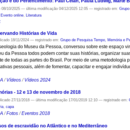
ção e do Pertencimento: Paul Celan, Paula Ludwig, Marte Br
o
08/10/2025
—
última modificação
04/12/2025 12:05
— registrado em:
Grupo
,
Evento online
,
Literatura
S
ervando Histórias de Vida
licado
18/11/2024
— registrado em:
Grupo de Pesquisa Tempo, Memória e P
seologia do Museu da Pessoa, conversou sobre este espaço virt
eu da Pessoa todos podem contar suas histórias, organizar sua
te de todas as partes do Brasil. Por meio de uma metodologia pr
ativas pessoais, além de fomentar, capacitar e engajar indivíd
CA
/
Vídeos
/
Vídeos 2024
Memórias - 12 e 13 de novembro de 2018
licado
27/11/2018
—
última modificação
17/01/2019 12:10
— registrado em:
ia
,
capa
CA
/
Fotos
/
Eventos 2018
os de escravidão no Atlântico e no Mediterrâneo