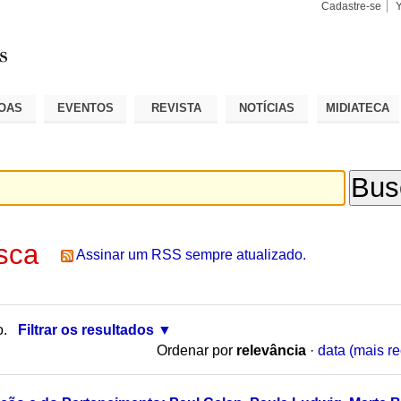
Cadastre-se
Busca
Busca
Avançad
OAS
EVENTOS
REVISTA
NOTÍCIAS
MIDIATECA
sca
Assinar um RSS sempre atualizado.
o.
Filtrar os resultados
Ordenar por
relevância
·
data (mais re