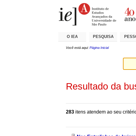
Ir
Ferramentas
Seções
para
Pessoais
o
conteúdo.
|
Ir
para
a
O IEA
PESQUISA
PESS
navegação
Você está aqui:
Página Inicial
Resultado da bu
283
itens atendem ao seu critéri