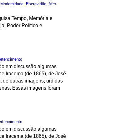
,
Modernidade
,
Escravidão
,
Afro-
squisa Tempo, Memória e
a, Poder Político e
ertencimento
ando em discussão algumas
ce Iracema (de 1865), de José
a de outras imagens, urdidas
ígenas. Essas imagens foram
ertencimento
ando em discussão algumas
ce Iracema (de 1865), de José