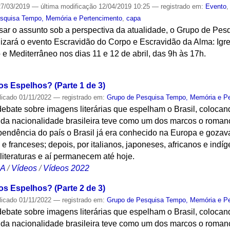
7/03/2019
—
última modificação
12/04/2019 10:25
— registrado em:
Evento
squisa Tempo, Memória e Pertencimento
,
capa
isar o assunto sob a perspectiva da atualidade, o Grupo de Pe
izará o evento Escravidão do Corpo e Escravidão da Alma: Igrej
 e Mediterrâneo nos dias 11 e 12 de abril, das 9h às 17h.
S
os Espelhos? (Parte 1 de 3)
licado
01/11/2022
— registrado em:
Grupo de Pesquisa Tempo, Memória e P
ebate sobre imagens literárias que espelham o Brasil, coloc
r da nacionalidade brasileira teve como um dos marcos o roman
pendência do país o Brasil já era conhecido na Europa e gozav
e franceses; depois, por italianos, japoneses, africanos e ind
 literaturas e aí permanecem até hoje.
CA
/
Vídeos
/
Vídeos 2022
os Espelhos? (Parte 2 de 3)
licado
01/11/2022
— registrado em:
Grupo de Pesquisa Tempo, Memória e P
ebate sobre imagens literárias que espelham o Brasil, coloc
r da nacionalidade brasileira teve como um dos marcos o roman