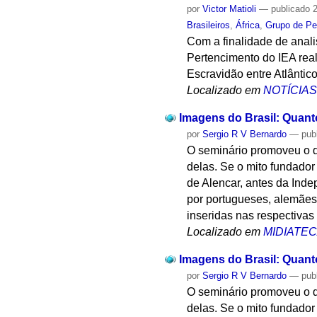
por
Victor Matioli
—
publicado
2
Brasileiros
,
África
,
Grupo de Pe
Com a finalidade de anal
Pertencimento do IEA real
Escravidão entre Atlântico
Localizado em
NOTÍCIA
Imagens do Brasil: Quant
por
Sergio R V Bernardo
—
pub
O seminário promoveu o d
delas. Se o mito fundado
de Alencar, antes da Inde
por portugueses, alemães 
inseridas nas respectivas
Localizado em
MIDIATE
Imagens do Brasil: Quant
por
Sergio R V Bernardo
—
pub
O seminário promoveu o d
delas. Se o mito fundado