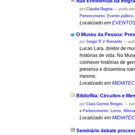
Nas Entrelinhas da Imigra
por
Cláudia Regina
—
publicad
Pertencimento
,
Evento público
Localizado em
EVENTO
O Museu da Pessoa: Pres
por
Sergio R V Bernardo
—
pub
Lucas Lara, diretor de mu
histórias de vida. No Mus
conhecer histórias de gen
preserva e dissemina narr
mesmo.
Localizado em
MIDIATE
Bibliofilia: Circuitos e 
por
Clara Gomes Borges
—
pub
e Pertencimento
,
Livros
,
Memór
Localizado em
MIDIATE
Seminário debate process