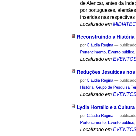
de Alencar, antes da Inde
por portugueses, alemães 
inseridas nas respectivas
Localizado em
MIDIATE
Reconstruindo a História 
por
Cláudia Regina
—
publicad
Pertencimento
,
Evento público
Localizado em
EVENTO
Reduções Jesuíticas nos 
por
Cláudia Regina
—
publicad
História
,
Grupo de Pesquisa Te
Localizado em
EVENTO
Lydia Hortélio e a Cultur
por
Cláudia Regina
—
publicad
Pertencimento
,
Evento público
Localizado em
EVENTO