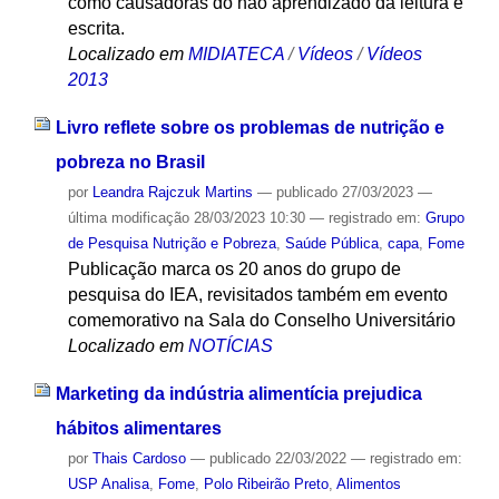
como causadoras do não aprendizado da leitura e
escrita.
Localizado em
MIDIATECA
/
Vídeos
/
Vídeos
2013
Livro reflete sobre os problemas de nutrição e
pobreza no Brasil
por
Leandra Rajczuk Martins
—
publicado
27/03/2023
—
última modificação
28/03/2023 10:30
— registrado em:
Grupo
de Pesquisa Nutrição e Pobreza
,
Saúde Pública
,
capa
,
Fome
Publicação marca os 20 anos do grupo de
pesquisa do IEA, revisitados também em evento
comemorativo na Sala do Conselho Universitário
Localizado em
NOTÍCIAS
Marketing da indústria alimentícia prejudica
hábitos alimentares
por
Thais Cardoso
—
publicado
22/03/2022
— registrado em:
USP Analisa
,
Fome
,
Polo Ribeirão Preto
,
Alimentos