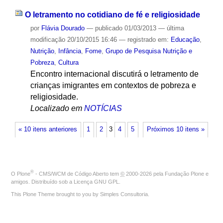
O letramento no cotidiano de fé e religiosidade
por
Flávia Dourado
—
publicado
01/03/2013
—
última
modificação
20/10/2015 16:46
— registrado em:
Educação
,
Nutrição
,
Infância
,
Fome
,
Grupo de Pesquisa Nutrição e
Pobreza
,
Cultura
Encontro internacional discutirá o letramento de
crianças imigrantes em contextos de pobreza e
religiosidade.
Localizado em
NOTÍCIAS
« 10 itens anteriores
1
2
3
4
5
Próximos 10 itens »
®
O
Plone
- CMS/WCM de Código Aberto
tem
©
2000-2026 pela
Fundação Plone
e
amigos. Distribuído sob a
Licença GNU GPL
.
This Plone Theme brought to you by
Simples Consultoria
.