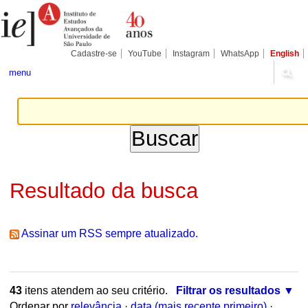
Ir
Ferramentas
Seções
para
Pessoais
o
conteúdo.
|
Cadastre-se
YouTube
Instagram
WhatsApp
English
Ir
para
menu
a
navegação
Resultado da busca
Assinar um RSS sempre atualizado.
43
itens atendem ao seu critério.
Filtrar os resultados
Ordenar por
relevância
·
data (mais recente primeiro)
·