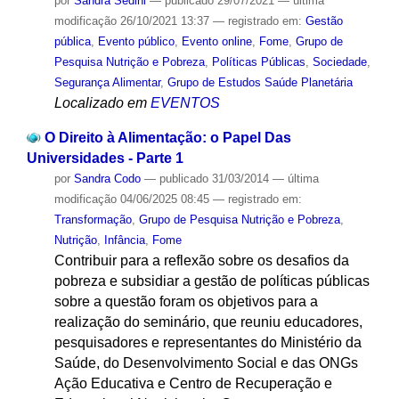
por
Sandra Sedini
—
publicado
29/07/2021
—
última
modificação
26/10/2021 13:37
— registrado em:
Gestão
pública
,
Evento público
,
Evento online
,
Fome
,
Grupo de
Pesquisa Nutrição e Pobreza
,
Políticas Públicas
,
Sociedade
,
Segurança Alimentar
,
Grupo de Estudos Saúde Planetária
Localizado em
EVENTOS
O Direito à Alimentação: o Papel Das
Universidades - Parte 1
por
Sandra Codo
—
publicado
31/03/2014
—
última
modificação
04/06/2025 08:45
— registrado em:
Transformação
,
Grupo de Pesquisa Nutrição e Pobreza
,
Nutrição
,
Infância
,
Fome
Contribuir para a reflexão sobre os desafios da
pobreza e subsidiar a gestão de políticas públicas
sobre a questão foram os objetivos para a
realização do seminário, que reuniu educadores,
pesquisadores e representantes do Ministério da
Saúde, do Desenvolvimento Social e das ONGs
Ação Educativa e Centro de Recuperação e