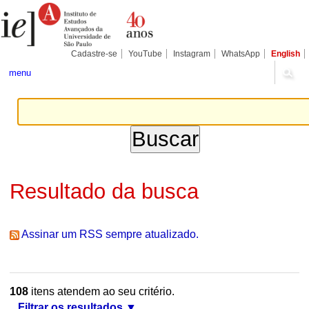
Ir
Ferramentas
Seções
para
Pessoais
o
conteúdo.
|
Cadastre-se
YouTube
Instagram
WhatsApp
English
Ir
para
menu
a
navegação
Resultado da busca
Assinar um RSS sempre atualizado.
108
itens atendem ao seu critério.
Filtrar os resultados