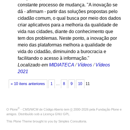
constante processo de mudança. "A inovação se
dá - afirmam - partir das soluções propostas pelo
cidadão comum, o qual busca por meio dos dados
criar aplicativos para a melhoria da qualidade de
vida nas cidades, diante do conhecimento que
tem dos problemas. Neste ponto, a inovação por
meio das plataformas melhora a qualidade de
vida do cidadão, diminuindo a burocracia e
facilitando o acesso à informação."
Localizado em
MIDIATECA
/
Vídeos
/
Vídeos
2021
« 10 itens anteriores
1
…
8
9
10
11
®
O
Plone
- CMS/WCM de Código Aberto
tem
©
2000-2026 pela
Fundação Plone
e
amigos. Distribuído sob a
Licença GNU GPL
.
This Plone Theme brought to you by
Simples Consultoria
.