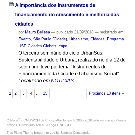
A importância dos instrumentos de
financiamento do crescimento e melhoria das
cidades
por
Mauro Bellesa
—
publicado
21/09/2018
— registrado em:
Evento
,
São Paulo (Cidade)
,
Urbanismo
,
Cidades
,
Programa
USP Cidades Globais
,
capa
O terceiro seminário do ciclo UrbanSus:
Sustentabilidade e Urbana, realizado no dia 12 de
setembro, teve por tema "Instrumentos de
Financiamento da Cidade e Urbanismo Social".
Localizado em
NOTÍCIAS
1
2
3
4
…
25
Próximos 10 itens »
®
O
Plone
- CMS/WCM de Código Aberto
tem
©
2000-2026 pela
Fundação Plone
e
amigos. Distribuído sob a
Licença GNU GPL
.
This Plone Theme brought to you by
Simples Consultoria
.