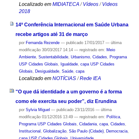
Localizado em
MIDIATECA
/
Vídeos
/
Videos
2018
14ª Conferência Internacional em Saúde Urbana
recebe artigos até 31 de março
por
Fernanda Rezende
—
publicado
17/01/2017
—
última
modificação
30/03/2017 14:14
— registrado em:
Meio
Ambiente
,
Sustentabilidade
,
Urbanismo
,
Cidades
,
Programa
USP Cidades Globais
,
Igualdade
,
capa USP Cidades
Globais
,
Desigualdade
,
Saúde
,
capa
Localizado em
NOTÍCIAS
/
Rede IEA
“O que dá identidade a um governo é a forma
como ele exercita seu poder”, diz Erundina
por
Sylvia Miguel
—
publicado
23/11/2016
—
última
modificação
01/12/2016 13:49
— registrado em:
Política
,
Programa USP Cidades Globais
,
Cidadania
,
capa
,
Cidades
,
Institucional
,
Globalização
,
São Paulo (Cidade)
,
Democracia
,
capa USP Cidades Globais
,
Universidade