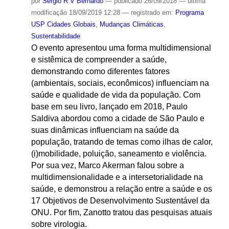
por
Sergio R V Bernardo
—
publicado
26/09/2018
—
última
modificação
18/09/2019 12:28
— registrado em:
Programa
USP Cidades Globais
,
Mudanças Climáticas
,
Sustentabilidade
O evento apresentou uma forma multidimensional
e sistêmica de compreender a saúde,
demonstrando como diferentes fatores
(ambientais, sociais, econômicos) influenciam na
saúde e qualidade de vida da população. Com
base em seu livro, lançado em 2018, Paulo
Saldiva abordou como a cidade de São Paulo e
suas dinâmicas influenciam na saúde da
população, tratando de temas como ilhas de calor,
(i)mobilidade, poluição, saneamento e violência.
Por sua vez, Marco Akerman falou sobre a
multidimensionalidade e a intersetorialidade na
saúde, e demonstrou a relação entre a saúde e os
17 Objetivos de Desenvolvimento Sustentável da
ONU. Por fim, Zanotto tratou das pesquisas atuais
sobre virologia.