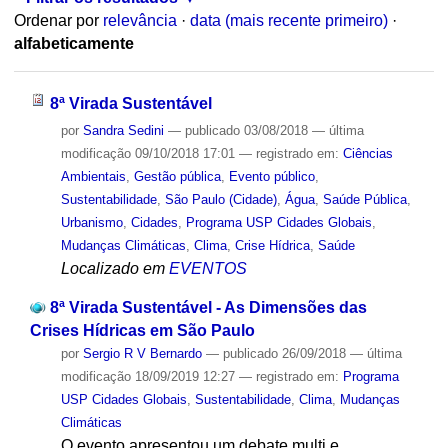
Ordenar por
relevância
·
data (mais recente primeiro)
·
alfabeticamente
8ª Virada Sustentável
por
Sandra Sedini
—
publicado
03/08/2018
—
última
modificação
09/10/2018 17:01
— registrado em:
Ciências
Ambientais
,
Gestão pública
,
Evento público
,
Sustentabilidade
,
São Paulo (Cidade)
,
Água
,
Saúde Pública
,
Urbanismo
,
Cidades
,
Programa USP Cidades Globais
,
Mudanças Climáticas
,
Clima
,
Crise Hídrica
,
Saúde
Localizado em
EVENTOS
8ª Virada Sustentável - As Dimensões das
Crises Hídricas em São Paulo
por
Sergio R V Bernardo
—
publicado
26/09/2018
—
última
modificação
18/09/2019 12:27
— registrado em:
Programa
USP Cidades Globais
,
Sustentabilidade
,
Clima
,
Mudanças
Climáticas
O evento apresentou um debate multi e