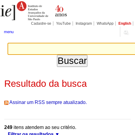
Ir
Ferramentas
Seções
para
Pessoais
o
conteúdo.
|
Cadastre-se
YouTube
Instagram
WhatsApp
English
Ir
para
menu
a
navegação
Resultado da busca
Assinar um RSS sempre atualizado.
249
itens atendem ao seu critério.
Filtrar os resultados