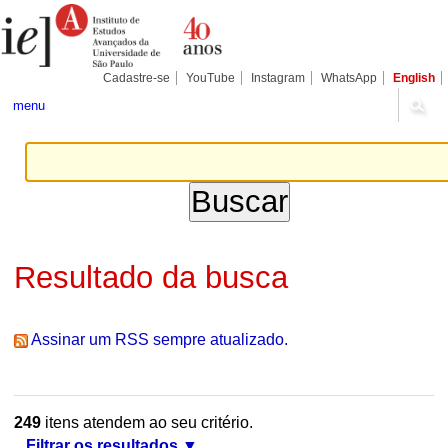
Ir
Ferramentas
Seções
para
Pessoais
o
conteúdo.
|
Cadastre-se
YouTube
Instagram
WhatsApp
English
Ir
para
menu
a
navegação
Resultado da busca
Assinar um RSS sempre atualizado.
249
itens atendem ao seu critério.
Filtrar os resultados