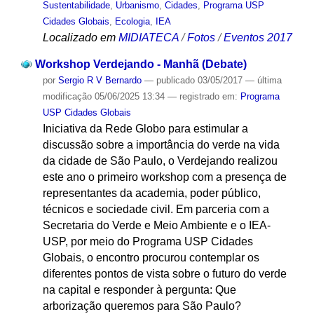
Sustentabilidade
,
Urbanismo
,
Cidades
,
Programa USP
Cidades Globais
,
Ecologia
,
IEA
Localizado em
MIDIATECA
/
Fotos
/
Eventos 2017
Workshop Verdejando - Manhã (Debate)
por
Sergio R V Bernardo
—
publicado
03/05/2017
—
última
modificação
05/06/2025 13:34
— registrado em:
Programa
USP Cidades Globais
Iniciativa da Rede Globo para estimular a
discussão sobre a importância do verde na vida
da cidade de São Paulo, o Verdejando realizou
este ano o primeiro workshop com a presença de
representantes da academia, poder público,
técnicos e sociedade civil. Em parceria com a
Secretaria do Verde e Meio Ambiente e o IEA-
USP, por meio do Programa USP Cidades
Globais, o encontro procurou contemplar os
diferentes pontos de vista sobre o futuro do verde
na capital e responder à pergunta: Que
arborização queremos para São Paulo?