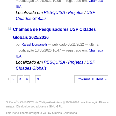
modificação
14/01/2022 10:05
— registrado em:
Chamada
IEA
Localizado em
PESQUISA
/
Projetos
/
USP
Cidades Globais
Chamada de Pesquisadores USP Cidades
Globais 2025/2026
por
Rafael Borsanelli
—
publicado
08/11/2022
—
última
modificação
13/03/2026 16:47
— registrado em:
Chamada
IEA
Localizado em
PESQUISA
/
Projetos
/
USP
Cidades Globais
1
2
3
4
…
9
Próximos 10 itens »
®
O
Plone
- CMS/WCM de Código Aberto
tem
©
2000-2026 pela
Fundação Plone
e
amigos. Distribuído sob a
Licença GNU GPL
.
This Plone Theme brought to you by
Simples Consultoria
.