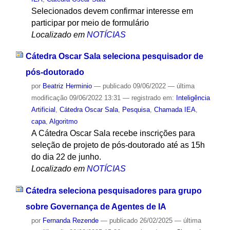
Selecionados devem confirmar interesse em
participar por meio de formulário
Localizado em
NOTÍCIAS
Cátedra Oscar Sala seleciona pesquisador de
pós-doutorado
por
Beatriz Herminio
—
publicado
09/06/2022
—
última
modificação
09/06/2022 13:31
— registrado em:
Inteligência
Artificial
,
Cátedra Oscar Sala
,
Pesquisa
,
Chamada IEA
,
capa
,
Algoritmo
A Cátedra Oscar Sala recebe inscrições para
seleção de projeto de pós-doutorado até as 15h
do dia 22 de junho.
Localizado em
NOTÍCIAS
Cátedra seleciona pesquisadores para grupo
sobre Governança de Agentes de IA
por
Fernanda Rezende
—
publicado
26/02/2025
—
última