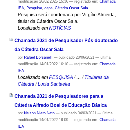
modificação
26/02/2025 15:36
— registrado em:
Chamada
IEA
,
Pesquisa
,
capa
,
Cátedra Oscar Sala
Pesquisa será coordenada por Virgílio Almeida,
titular da Cátedra Oscar Sala.
Localizado em
NOTÍCIAS
Chamada 2021 de Pesquisador Pós-doutorado
da Cátedra Oscar Sala
por
Rafael Borsanelli
—
publicado
28/06/2021
—
última
modificação
14/01/2022 16:10
— registrado em:
Chamada
IEA
Localizado em
PESQUISA
/
…
/
Titulares da
Cátedra
/
Lucia Santaella
Chamada 2021 de Pesquisadores para a
Cátedra Alfredo Bosi de Educação Básica
por
Nelson Niero Neto
—
publicado
04/03/2021
—
última
modificação
14/01/2022 16:09
— registrado em:
Chamada
IEA