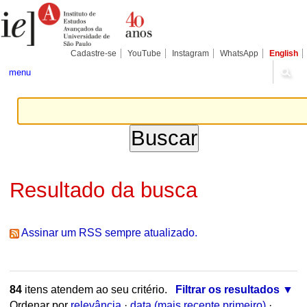
Ir
Ferramentas
Seções
para
Pessoais
o
conteúdo.
|
Cadastre-se
YouTube
Instagram
WhatsApp
English
Ir
para
menu
a
navegação
Resultado da busca
Assinar um RSS sempre atualizado.
84
itens atendem ao seu critério.
Filtrar os resultados
Ordenar por
relevância
·
data (mais recente primeiro)
·