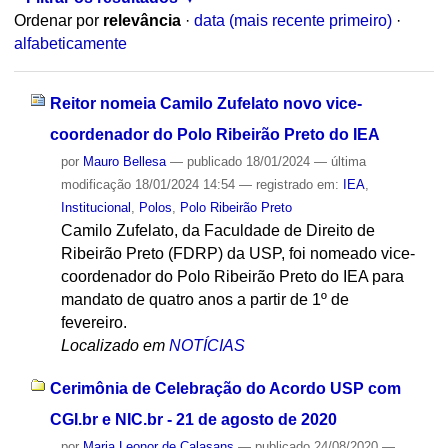
Ordenar por
relevância
·
data (mais recente primeiro)
·
alfabeticamente
Reitor nomeia Camilo Zufelato novo vice-
coordenador do Polo Ribeirão Preto do IEA
por
Mauro Bellesa
—
publicado
18/01/2024
—
última
modificação
18/01/2024 14:54
— registrado em:
IEA
,
Institucional
,
Polos
,
Polo Ribeirão Preto
Camilo Zufelato, da Faculdade de Direito de
Ribeirão Preto (FDRP) da USP, foi nomeado vice-
coordenador do Polo Ribeirão Preto do IEA para
mandato de quatro anos a partir de 1º de
fevereiro.
Localizado em
NOTÍCIAS
Cerimônia de Celebração do Acordo USP com
CGI.br e NIC.br - 21 de agosto de 2020
por
Maria Leonor de Calasans
—
publicado
24/08/2020
—