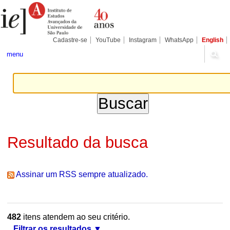
Ir
Ferramentas
Seções
para
Pessoais
o
conteúdo.
|
Cadastre-se
YouTube
Instagram
WhatsApp
English
Ir
para
menu
a
navegação
Resultado da busca
Assinar um RSS sempre atualizado.
482
itens atendem ao seu critério.
Filtrar os resultados