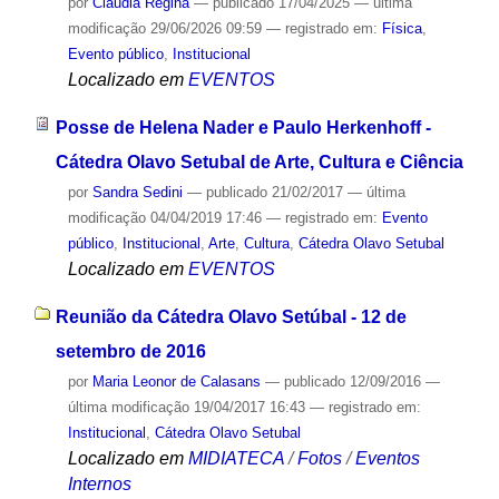
por
Cláudia Regina
—
publicado
17/04/2025
—
última
modificação
29/06/2026 09:59
— registrado em:
Física
,
Evento público
,
Institucional
Localizado em
EVENTOS
Posse de Helena Nader e Paulo Herkenhoff -
Cátedra Olavo Setubal de Arte, Cultura e Ciência
por
Sandra Sedini
—
publicado
21/02/2017
—
última
modificação
04/04/2019 17:46
— registrado em:
Evento
público
,
Institucional
,
Arte
,
Cultura
,
Cátedra Olavo Setubal
Localizado em
EVENTOS
Reunião da Cátedra Olavo Setúbal - 12 de
setembro de 2016
por
Maria Leonor de Calasans
—
publicado
12/09/2016
—
última modificação
19/04/2017 16:43
— registrado em:
Institucional
,
Cátedra Olavo Setubal
Localizado em
MIDIATECA
/
Fotos
/
Eventos
Internos