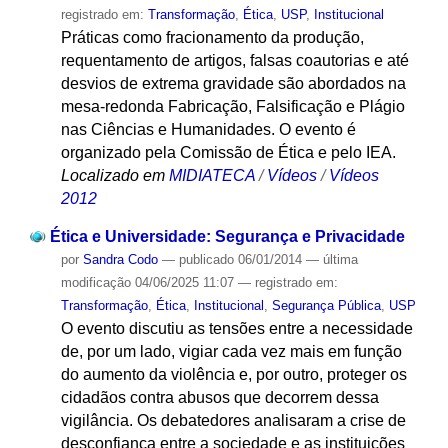
registrado em:
Transformação
,
Ética
,
USP
,
Institucional
Práticas como fracionamento da produção,
requentamento de artigos, falsas coautorias e até
desvios de extrema gravidade são abordados na
mesa-redonda Fabricação, Falsificação e Plágio
nas Ciências e Humanidades. O evento é
organizado pela Comissão de Ética e pelo IEA.
Localizado em
MIDIATECA
/
Vídeos
/
Vídeos
2012
Ética e Universidade: Segurança e Privacidade
por
Sandra Codo
—
publicado
06/01/2014
—
última
modificação
04/06/2025 11:07
— registrado em:
Transformação
,
Ética
,
Institucional
,
Segurança Pública
,
USP
O evento discutiu as tensões entre a necessidade
de, por um lado, vigiar cada vez mais em função
do aumento da violência e, por outro, proteger os
cidadãos contra abusos que decorrem dessa
vigilância. Os debatedores analisaram a crise de
desconfiança entre a sociedade e as instituições