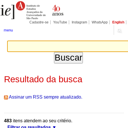
Ir
Ferramentas
Seções
para
Pessoais
o
conteúdo.
|
Cadastre-se
YouTube
Instagram
WhatsApp
English
Ir
para
menu
a
navegação
Resultado da busca
Assinar um RSS sempre atualizado.
483
itens atendem ao seu critério.
Filtrar os resultados