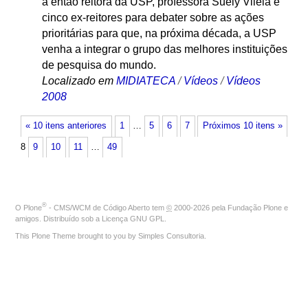
a então reitora da USP, professora Suely Vilela e
cinco ex-reitores para debater sobre as ações
prioritárias para que, na próxima década, a USP
venha a integrar o grupo das melhores instituições
de pesquisa do mundo.
Localizado em
MIDIATECA
/
Vídeos
/
Vídeos
2008
« 10 itens anteriores
1
…
5
6
7
Próximos 10 itens »
8
9
10
11
…
49
®
O
Plone
- CMS/WCM de Código Aberto
tem
©
2000-2026 pela
Fundação Plone
e
amigos. Distribuído sob a
Licença GNU GPL
.
This Plone Theme brought to you by
Simples Consultoria
.