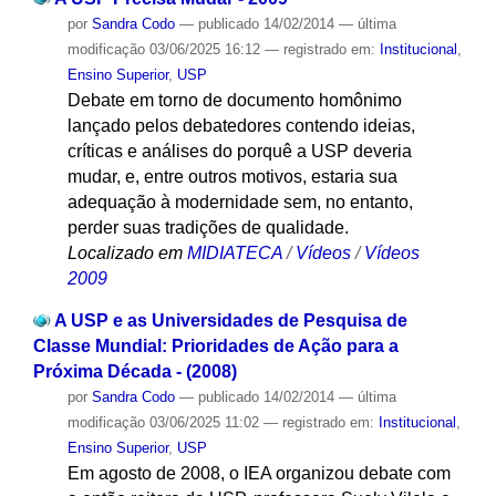
por
Sandra Codo
—
publicado
14/02/2014
—
última
modificação
03/06/2025 16:12
— registrado em:
Institucional
,
Ensino Superior
,
USP
Debate em torno de documento homônimo
lançado pelos debatedores contendo ideias,
críticas e análises do porquê a USP deveria
mudar, e, entre outros motivos, estaria sua
adequação à modernidade sem, no entanto,
perder suas tradições de qualidade.
Localizado em
MIDIATECA
/
Vídeos
/
Vídeos
2009
A USP e as Universidades de Pesquisa de
Classe Mundial: Prioridades de Ação para a
Próxima Década - (2008)
por
Sandra Codo
—
publicado
14/02/2014
—
última
modificação
03/06/2025 11:02
— registrado em:
Institucional
,
Ensino Superior
,
USP
Em agosto de 2008, o IEA organizou debate com