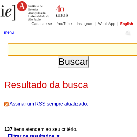
Ir
Ferramentas
Seções
para
Pessoais
o
conteúdo.
|
Cadastre-se
YouTube
Instagram
WhatsApp
English
Ir
para
menu
a
navegação
Resultado da busca
Assinar um RSS sempre atualizado.
137
itens atendem ao seu critério.
Filtrar os resultados