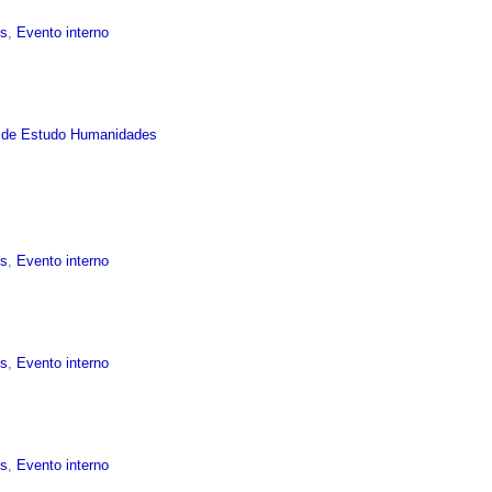
is
,
Evento interno
 de Estudo Humanidades
is
,
Evento interno
is
,
Evento interno
is
,
Evento interno