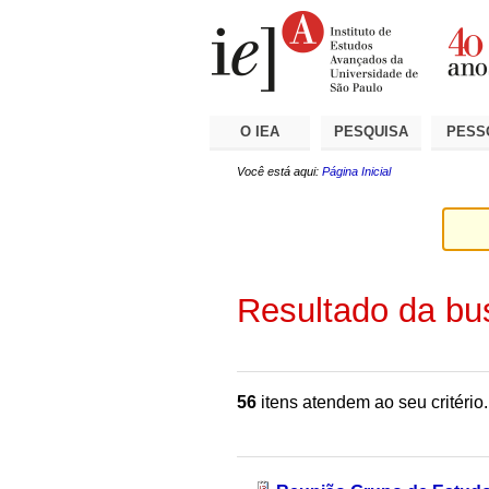
Ir
Ferramentas
Seções
para
Pessoais
o
conteúdo.
|
Ir
para
a
O IEA
PESQUISA
PESS
navegação
Você está aqui:
Página Inicial
Resultado da bu
56
itens atendem ao seu critério.