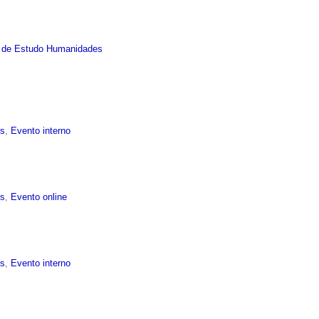
 de Estudo Humanidades
is
,
Evento interno
is
,
Evento online
is
,
Evento interno