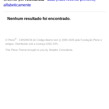
alfabeticamente
Nenhum resultado foi encontrado.
®
O
Plone
- CMS/WCM de Código Aberto
tem
©
2000-2026 pela
Fundação Plone
e
amigos. Distribuído sob a
Licença GNU GPL
.
This Plone Theme brought to you by
Simples Consultoria
.