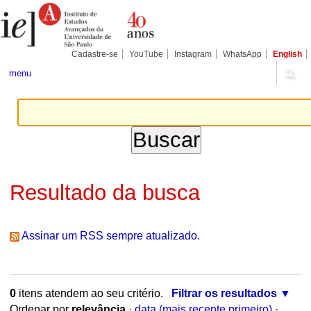
Ir
Ferramentas
para
Pessoais
o
conteúdo.
|
Cadastre-se
YouTube
Instagram
WhatsApp
English
Ir
para
menu
a
navegação
Resultado da busca
Assinar um RSS sempre atualizado.
0
itens atendem ao seu critério.
Filtrar os resultados
Ordenar por
relevância
·
data (mais recente primeiro)
·