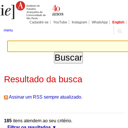
Ir
Ferramentas
Seções
para
Pessoais
o
conteúdo.
|
Cadastre-se
YouTube
Instagram
WhatsApp
English
Ir
para
menu
a
navegação
Resultado da busca
Assinar um RSS sempre atualizado.
185
itens atendem ao seu critério.
Filtrar os resultados