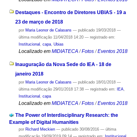
Destaques - Encontro de Diretores UBIAS - 19 a
23 de março de 2018
por
Maria Leonor de Calasans
—
publicado
19/03/2018
—
última modificação
11/04/2018 14:20
— registrado em:
Institucional
,
capa
,
Ubias
Localizado em
MIDIATECA
/
Fotos
/
Eventos 2018
Inauguração da Nova Sede do IEA - 18 de
janeiro 2018
por
Maria Leonor de Calasans
—
publicado
18/01/2018
—
última modificação
29/01/2018 17:38
— registrado em:
IEA
,
Institucional
,
capa
Localizado em
MIDIATECA
/
Fotos
/
Eventos 2018
The Power of Interdisciplinary Research: the
Example of Digital Humanities
por
Richard Meckien
—
publicado
30/08/2016
—
última
modificação
19/09/2019 09:14
— registrado em:
Institucional
,