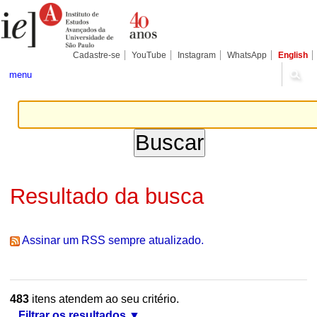
Ir
Ferramentas
Seções
para
Pessoais
o
conteúdo.
|
Cadastre-se
YouTube
Instagram
WhatsApp
English
Ir
para
menu
a
navegação
Resultado da busca
Assinar um RSS sempre atualizado.
483
itens atendem ao seu critério.
Filtrar os resultados