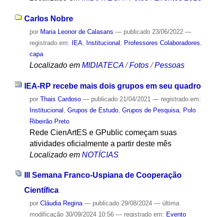
Carlos Nobre
por
Maria Leonor de Calasans
—
publicado
23/06/2022
—
registrado em:
IEA
,
Institucional
,
Professores Colaboradores
,
capa
Localizado em
MIDIATECA
/
Fotos
/
Pessoas
IEA-RP recebe mais dois grupos em seu quadro
por
Thais Cardoso
—
publicado
21/04/2021
— registrado em:
Institucional
,
Grupos de Estudo
,
Grupos de Pesquisa
,
Polo
Ribeirão Preto
Rede CienArtES e GPublic começam suas
atividades oficialmente a partir deste mês
Localizado em
NOTÍCIAS
III Semana Franco-Uspiana de Cooperação
Científica
por
Cláudia Regina
—
publicado
29/08/2024
—
última
modificação
30/09/2024 10:56
— registrado em:
Evento