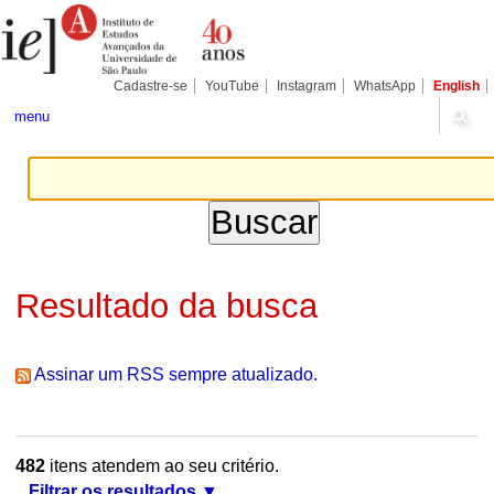
Ir
Ferramentas
Seções
para
Pessoais
o
conteúdo.
|
Cadastre-se
YouTube
Instagram
WhatsApp
English
Ir
para
menu
a
navegação
Resultado da busca
Assinar um RSS sempre atualizado.
482
itens atendem ao seu critério.
Filtrar os resultados