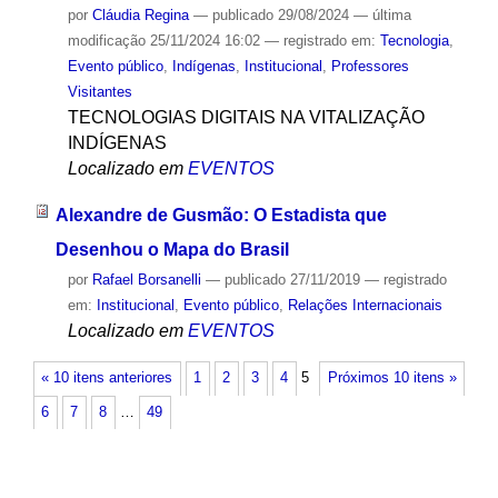
por
Cláudia Regina
—
publicado
29/08/2024
—
última
modificação
25/11/2024 16:02
— registrado em:
Tecnologia
,
Evento público
,
Indígenas
,
Institucional
,
Professores
Visitantes
TECNOLOGIAS DIGITAIS NA VITALIZAÇÃO
INDÍGENAS
Localizado em
EVENTOS
Alexandre de Gusmão: O Estadista que
Desenhou o Mapa do Brasil
por
Rafael Borsanelli
—
publicado
27/11/2019
— registrado
em:
Institucional
,
Evento público
,
Relações Internacionais
Localizado em
EVENTOS
« 10 itens anteriores
1
2
3
4
5
Próximos 10 itens »
6
7
8
…
49