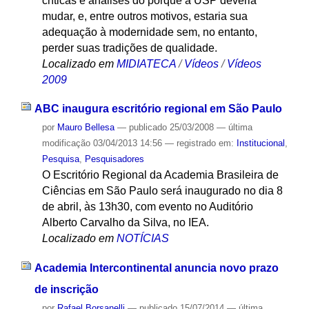
críticas e análises do porquê a USP deveria
mudar, e, entre outros motivos, estaria sua
adequação à modernidade sem, no entanto,
perder suas tradições de qualidade.
Localizado em
MIDIATECA
/
Vídeos
/
Vídeos
2009
ABC inaugura escritório regional em São Paulo
por
Mauro Bellesa
—
publicado
25/03/2008
—
última
modificação
03/04/2013 14:56
— registrado em:
Institucional
,
Pesquisa
,
Pesquisadores
O Escritório Regional da Academia Brasileira de
Ciências em São Paulo será inaugurado no dia 8
de abril, às 13h30, com evento no Auditório
Alberto Carvalho da Silva, no IEA.
Localizado em
NOTÍCIAS
Academia Intercontinental anuncia novo prazo
de inscrição
por
Rafael Borsanelli
—
publicado
15/07/2014
—
última