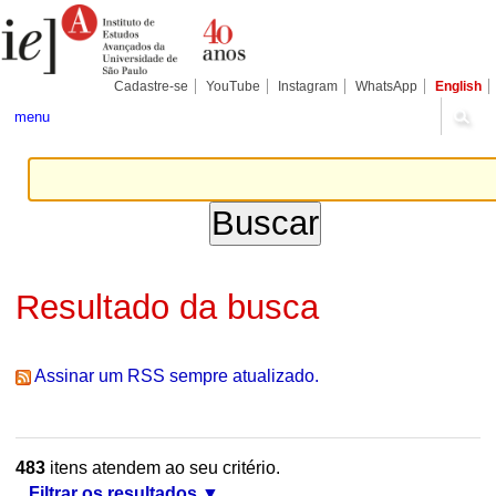
Ir
Ferramentas
Seções
para
Pessoais
o
conteúdo.
|
Cadastre-se
YouTube
Instagram
WhatsApp
English
Ir
para
menu
a
navegação
Resultado da busca
Assinar um RSS sempre atualizado.
483
itens atendem ao seu critério.
Filtrar os resultados