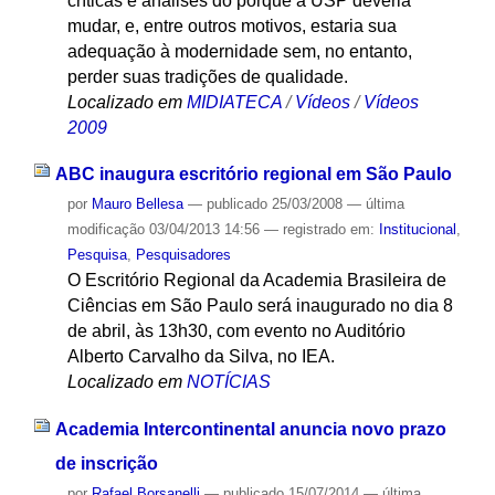
críticas e análises do porquê a USP deveria
mudar, e, entre outros motivos, estaria sua
adequação à modernidade sem, no entanto,
perder suas tradições de qualidade.
Localizado em
MIDIATECA
/
Vídeos
/
Vídeos
2009
ABC inaugura escritório regional em São Paulo
por
Mauro Bellesa
—
publicado
25/03/2008
—
última
modificação
03/04/2013 14:56
— registrado em:
Institucional
,
Pesquisa
,
Pesquisadores
O Escritório Regional da Academia Brasileira de
Ciências em São Paulo será inaugurado no dia 8
de abril, às 13h30, com evento no Auditório
Alberto Carvalho da Silva, no IEA.
Localizado em
NOTÍCIAS
Academia Intercontinental anuncia novo prazo
de inscrição
por
Rafael Borsanelli
—
publicado
15/07/2014
—
última