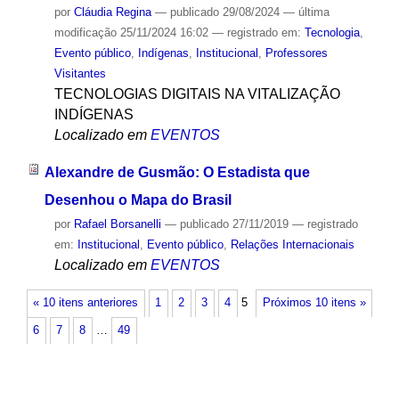
por
Cláudia Regina
—
publicado
29/08/2024
—
última
modificação
25/11/2024 16:02
— registrado em:
Tecnologia
,
Evento público
,
Indígenas
,
Institucional
,
Professores
Visitantes
TECNOLOGIAS DIGITAIS NA VITALIZAÇÃO
INDÍGENAS
Localizado em
EVENTOS
Alexandre de Gusmão: O Estadista que
Desenhou o Mapa do Brasil
por
Rafael Borsanelli
—
publicado
27/11/2019
— registrado
em:
Institucional
,
Evento público
,
Relações Internacionais
Localizado em
EVENTOS
« 10 itens anteriores
1
2
3
4
5
Próximos 10 itens »
6
7
8
…
49