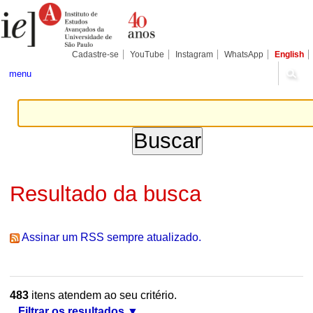
Ir
Ferramentas
Seções
para
Pessoais
o
conteúdo.
|
Cadastre-se
YouTube
Instagram
WhatsApp
English
Ir
para
menu
a
navegação
Resultado da busca
Assinar um RSS sempre atualizado.
483
itens atendem ao seu critério.
Filtrar os resultados