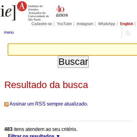
Ir
Ferramentas
Seções
para
Pessoais
o
conteúdo.
|
Cadastre-se
YouTube
Instagram
WhatsApp
English
Ir
para
menu
a
navegação
Resultado da busca
Assinar um RSS sempre atualizado.
483
itens atendem ao seu critério.
Filtrar os resultados