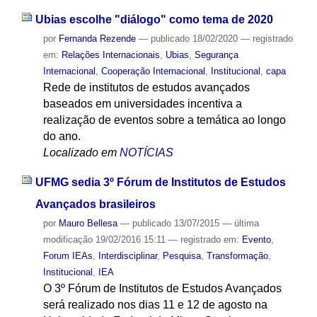
Ubias escolhe "diálogo" como tema de 2020
por
Fernanda Rezende
—
publicado
18/02/2020
— registrado
em:
Relações Internacionais
,
Ubias
,
Segurança
Internacional
,
Cooperação Internacional
,
Institucional
,
capa
Rede de institutos de estudos avançados
baseados em universidades incentiva a
realização de eventos sobre a temática ao longo
do ano.
Localizado em
NOTÍCIAS
UFMG sedia 3º Fórum de Institutos de Estudos
Avançados brasileiros
por
Mauro Bellesa
—
publicado
13/07/2015
—
última
modificação
19/02/2016 15:11
— registrado em:
Evento
,
Forum IEAs
,
Interdisciplinar
,
Pesquisa
,
Transformação
,
Institucional
,
IEA
O 3º Fórum de Institutos de Estudos Avançados
será realizado nos dias 11 e 12 de agosto na