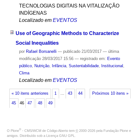
TECNOLOGIAS DIGITAIS NA VITALIZAÇÃO
INDÍGENAS
Localizado em
EVENTOS
Use of Geographic Methods to Characterize
Social Inequalities
por
Rafael Borsanelli
—
publicado
21/03/2017
—
última
modificação
28/03/2017 15:56
— registrado em:
Evento
público
,
Nutrição
,
Infância
,
Sustentabilidade
,
Institucional
,
Clima
Localizado em
EVENTOS
« 10 itens anteriores
1
…
43
44
Próximos 10 itens »
45
46
47
48
49
®
O
Plone
- CMS/WCM de Código Aberto
tem
©
2000-2026 pela
Fundação Plone
e
amigos. Distribuído sob a
Licença GNU GPL
.