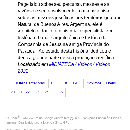
Page falou sobre seu percurso, mestres e as
razões de seu envolvimento com a pesquisa
sobre as missões jesuíticas nos territórios guarani.
Natural de Buenos Aires, Argentina, ele é
arquiteto e doutor em história, especialista em
história urbana e arquitetônica e história da
Companhia de Jesus na antiga Província do
Paraguai. Ao estudo desta história, dedicou e
dedica grande parte de sua produção científica.
Localizado em
MIDIATECA
/
Vídeos
/
Vídeos
2021
« 10 itens anteriores
1
…
18
19
Próximos 10 itens »
20
21
22
23
24
…
29
®
O
Plone
- CMS/WCM de Código Aberto
tem
©
2000-2026 pela
Fundação Plone
e
amigos. Distribuído sob a
Licença GNU GPL
.
This Plone Theme brought to you by
Simples Consultoria
.