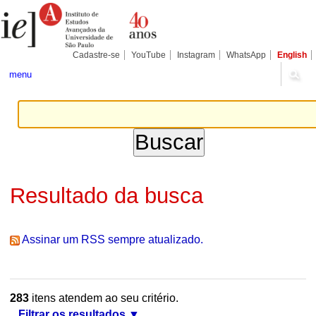
Ir
Ferramentas
Seções
para
Pessoais
o
conteúdo.
|
Cadastre-se
YouTube
Instagram
WhatsApp
English
Ir
para
menu
a
navegação
Resultado da busca
Assinar um RSS sempre atualizado.
283
itens atendem ao seu critério.
Filtrar os resultados