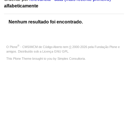
alfabeticamente
Nenhum resultado foi encontrado.
®
O
Plone
- CMS/WCM de Código Aberto
tem
©
2000-2026 pela
Fundação Plone
e
amigos. Distribuído sob a
Licença GNU GPL
.
This Plone Theme brought to you by
Simples Consultoria
.