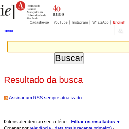
Ir
Ferramentas
para
Pessoais
o
conteúdo.
|
Cadastre-se
YouTube
Instagram
WhatsApp
English
Ir
para
menu
a
navegação
Resultado da busca
Assinar um RSS sempre atualizado.
0
itens atendem ao seu critério.
Filtrar os resultados
Ordenar por
relevância
·
data (mais recente primeiro)
·