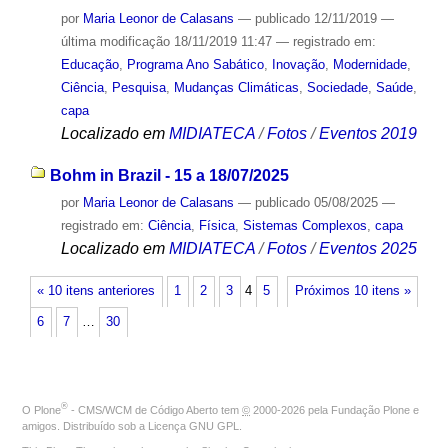
por
Maria Leonor de Calasans
—
publicado
12/11/2019
—
última modificação
18/11/2019 11:47
— registrado em:
Educação
,
Programa Ano Sabático
,
Inovação
,
Modernidade
,
Ciência
,
Pesquisa
,
Mudanças Climáticas
,
Sociedade
,
Saúde
,
capa
Localizado em
MIDIATECA
/
Fotos
/
Eventos 2019
Bohm in Brazil - 15 a 18/07/2025
por
Maria Leonor de Calasans
—
publicado
05/08/2025
—
registrado em:
Ciência
,
Física
,
Sistemas Complexos
,
capa
Localizado em
MIDIATECA
/
Fotos
/
Eventos 2025
« 10 itens anteriores
1
2
3
4
5
Próximos 10 itens »
6
7
…
30
®
O
Plone
- CMS/WCM de Código Aberto
tem
©
2000-2026 pela
Fundação Plone
e
amigos. Distribuído sob a
Licença GNU GPL
.