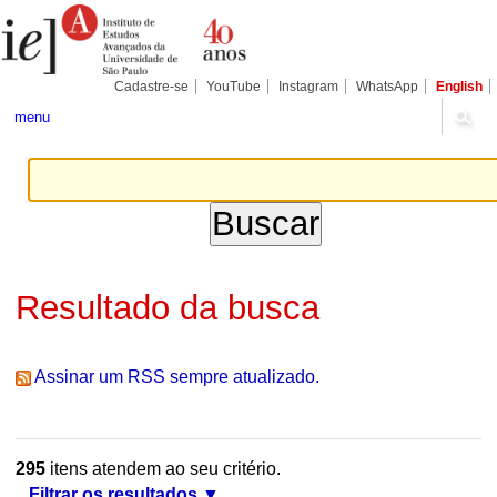
Ir
Ferramentas
Seções
para
Pessoais
o
conteúdo.
|
Cadastre-se
YouTube
Instagram
WhatsApp
English
Ir
para
menu
a
navegação
Resultado da busca
Assinar um RSS sempre atualizado.
295
itens atendem ao seu critério.
Filtrar os resultados