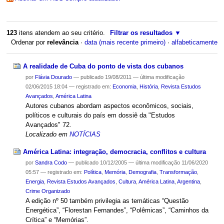
123
itens atendem ao seu critério.
Filtrar os resultados
Ordenar por
relevância
·
data (mais recente primeiro)
·
alfabeticamente
A realidade de Cuba do ponto de vista dos cubanos
por
Flávia Dourado
—
publicado
19/08/2011
—
última modificação
02/06/2015 18:04
— registrado em:
Economia
,
História
,
Revista Estudos
Avançados
,
América Latina
Autores cubanos abordam aspectos econômicos, sociais,
políticos e culturais do país em dossiê da "Estudos
Avançados" 72.
Localizado em
NOTÍCIAS
América Latina: integração, democracia, conflitos e cultura
por
Sandra Codo
—
publicado
10/12/2005
—
última modificação
11/06/2020
05:57
— registrado em:
Política
,
Memória
,
Demografia
,
Transformação
,
Energia
,
Revista Estudos Avançados
,
Cultura
,
América Latina
,
Argentina
,
Crime Organizado
A edição nº 50 também privilegia as temáticas “Questão
Energética”, “Florestan Fernandes”, “Polêmicas”, “Caminhos da
Crítica” e “Memórias”.