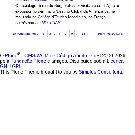
O sociólogo Bernardo Sorj, professor visitante do IEA, foi o
expositor no seminário 'Destino Global da América Latina',
realizado no Collège d'Études Mondiales, na França.
Localizado em
NOTÍCIAS
« 10 itens anteriores
1
2
3
4
5
6
…
13
Próximos 10 itens »
®
O
Plone
- CMS/WCM de Código Aberto
tem
©
2000-2026
pela
Fundação Plone
e amigos. Distribuído sob a
Licença
GNU GPL
.
This Plone Theme brought to you by
Simples Consultoria
.