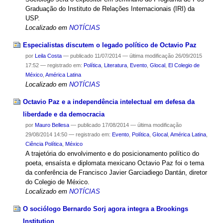
Graduação do Instituto de Relações Internacionais (IRI) da
USP.
Localizado em
NOTÍCIAS
Especialistas discutem o legado político de Octavio Paz
por
Leila Costa
—
publicado
11/07/2014
—
última modificação
26/09/2015
17:52
— registrado em:
Política
,
Literatura
,
Evento
,
Glocal
,
El Colegio de
México
,
América Latina
Localizado em
NOTÍCIAS
Octavio Paz e a independência intelectual em defesa da
liberdade e da democracia
por
Mauro Bellesa
—
publicado
17/08/2014
—
última modificação
29/08/2014 14:50
— registrado em:
Evento
,
Política
,
Glocal
,
América Latina
,
Ciência Política
,
México
A trajetória do envolvimento e do posicionamento político do
poeta, ensaísta e diplomata mexicano Octavio Paz foi o tema
da conferência de Francisco Javier Garciadiego Dantán, diretor
do Colegio de México.
Localizado em
NOTÍCIAS
O sociólogo Bernardo Sorj agora integra a Brookings
Institution