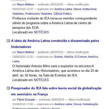
por
Mauro Bellesa
—
publicado
19/01/2015
—
última modificação
04/02/2016 12:33
— registrado em:
América Latina
,
Glocal
,
Institucional
,
Visitantes
,
Professores Visitantes
,
Ciência Política
Professor visitante do IEA torna-se membro correspondente
sênior do programa sobre a América Latina de centro de
pesquisa dos EUA.
Localizado em
NOTÍCIAS
A ideia de América Latina construída e disseminada pelos
historiadores
por
Mauro Bellesa
—
publicado
18/03/2015
—
última modificação
19/06/2015 11:20
— registrado em:
Evento
,
História
,
O Comum
,
América
Latina
O historiador Antonio Mitro será o expositor no encontro A
América Latina dos Historiadores, que acontece no dia 15 de
abril, às 16 horas, na Sala de Eventos do IEA.
Localizado em
NOTÍCIAS
Pesquisador do IEA fala sobre teoria social da globalização
em seminário na França
por
Flávia Dourado
—
publicado
18/03/2015
—
última modificação
03/08/2015 17:06
— registrado em:
América Latina
,
Glocal
,
Globalização
,
Professores Visitantes
,
Ciências Sociais