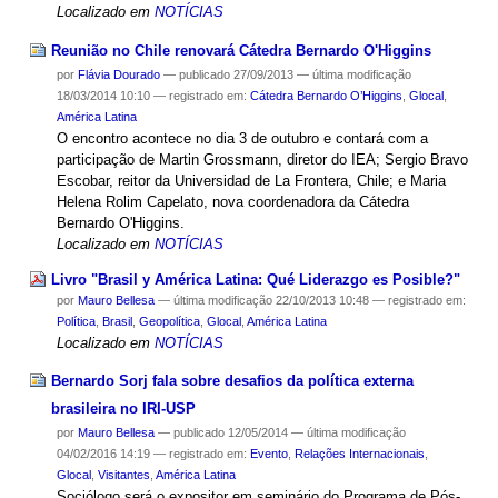
Localizado em
NOTÍCIAS
Reunião no Chile renovará Cátedra Bernardo O'Higgins
por
Flávia Dourado
—
publicado
27/09/2013
—
última modificação
18/03/2014 10:10
— registrado em:
Cátedra Bernardo O’Higgins
,
Glocal
,
América Latina
O encontro acontece no dia 3 de outubro e contará com a
participação de Martin Grossmann, diretor do IEA; Sergio Bravo
Escobar, reitor da Universidad de La Frontera, Chile; e Maria
Helena Rolim Capelato, nova coordenadora da Cátedra
Bernardo O'Higgins.
Localizado em
NOTÍCIAS
Livro "Brasil y América Latina: Qué Liderazgo es Posible?"
por
Mauro Bellesa
—
última modificação
22/10/2013 10:48
— registrado em:
Política
,
Brasil
,
Geopolítica
,
Glocal
,
América Latina
Localizado em
NOTÍCIAS
Bernardo Sorj fala sobre desafios da política externa
brasileira no IRI-USP
por
Mauro Bellesa
—
publicado
12/05/2014
—
última modificação
04/02/2016 14:19
— registrado em:
Evento
,
Relações Internacionais
,
Glocal
,
Visitantes
,
América Latina
Sociólogo será o expositor em seminário do Programa de Pós-