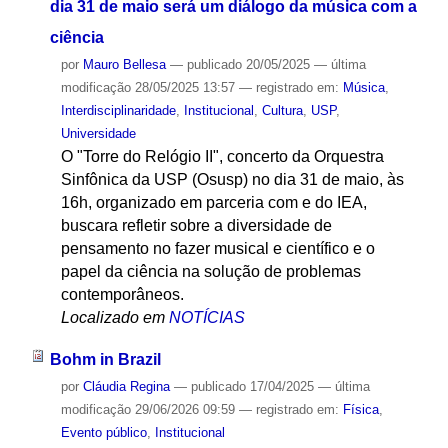
dia 31 de maio será um diálogo da música com a
ciência
por
Mauro Bellesa
—
publicado
20/05/2025
—
última
modificação
28/05/2025 13:57
— registrado em:
Música
,
Interdisciplinaridade
,
Institucional
,
Cultura
,
USP
,
Universidade
O "Torre do Relógio II", concerto da Orquestra
Sinfônica da USP (Osusp) no dia 31 de maio, às
16h, organizado em parceria com e do IEA,
buscara refletir sobre a diversidade de
pensamento no fazer musical e científico e o
papel da ciência na solução de problemas
contemporâneos.
Localizado em
NOTÍCIAS
Bohm in Brazil
por
Cláudia Regina
—
publicado
17/04/2025
—
última
modificação
29/06/2026 09:59
— registrado em:
Física
,
Evento público
,
Institucional