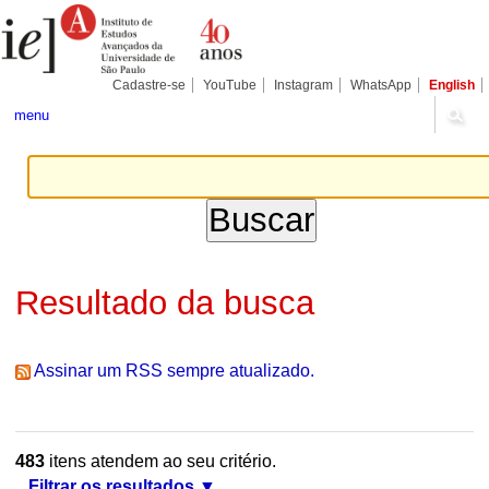
Ir
Ferramentas
Seções
para
Pessoais
o
conteúdo.
|
Cadastre-se
YouTube
Instagram
WhatsApp
English
Ir
para
menu
a
navegação
Resultado da busca
Assinar um RSS sempre atualizado.
483
itens atendem ao seu critério.
Filtrar os resultados