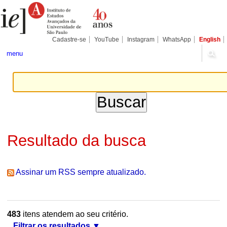
Ir
Ferramentas
Seções
para
Pessoais
o
conteúdo.
|
Cadastre-se
YouTube
Instagram
WhatsApp
English
Ir
para
menu
a
navegação
Resultado da busca
Assinar um RSS sempre atualizado.
483
itens atendem ao seu critério.
Filtrar os resultados