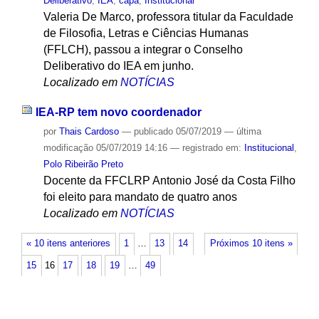
Deliberativo
,
IEA
,
capa
,
Institucional
Valeria De Marco, professora titular da Faculdade
de Filosofia, Letras e Ciências Humanas
(FFLCH), passou a integrar o Conselho
Deliberativo do IEA em junho.
Localizado em
NOTÍCIAS
IEA-RP tem novo coordenador
por
Thais Cardoso
—
publicado
05/07/2019
—
última
modificação
05/07/2019 14:16
— registrado em:
Institucional
,
Polo Ribeirão Preto
Docente da FFCLRP Antonio José da Costa Filho
foi eleito para mandato de quatro anos
Localizado em
NOTÍCIAS
« 10 itens anteriores
1
…
13
14
Próximos 10 itens »
15
16
17
18
19
…
49