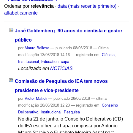
Ordenar por
relevância
·
data (mais recente primeiro)
·
alfabeticamente
José Goldemberg: 90 anos do cientista e gestor
público
por
Mauro Bellesa
—
publicado
08/06/2018
—
última
modificação
13/06/2018 14:16
— registrado em:
Ciência
,
Institucional
,
Education
,
capa
Localizado em
NOTÍCIAS
Comissão de Pesquisa do IEA tem novos
presidente e vice-presidente
por
Victor Matioli
—
publicado
28/06/2018
—
última
modificação
28/06/2018 12:23
— registrado em:
Conselho
Deliberativo
,
Institucional
,
Pesquisa
No dia 21 de junho, o Conselho Deliberativo (CD)
do IEA escolheu a chapa composta por Antonio
Mauro Saraiva e Elisabete Moreira Assaf para