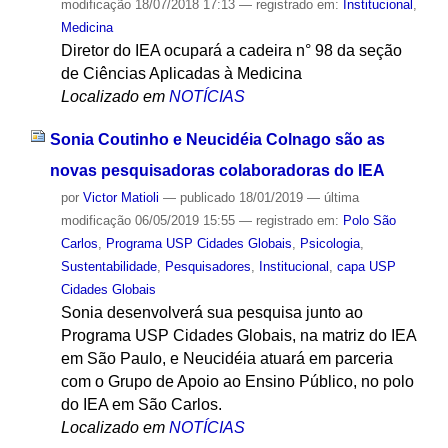
modificação
18/07/2018 17:13
— registrado em:
Institucional
,
Medicina
Diretor do IEA ocupará a cadeira n° 98 da seção
de Ciências Aplicadas à Medicina
Localizado em
NOTÍCIAS
Sonia Coutinho e Neucidéia Colnago são as
novas pesquisadoras colaboradoras do IEA
por
Victor Matioli
—
publicado
18/01/2019
—
última
modificação
06/05/2019 15:55
— registrado em:
Polo São
Carlos
,
Programa USP Cidades Globais
,
Psicologia
,
Sustentabilidade
,
Pesquisadores
,
Institucional
,
capa USP
Cidades Globais
Sonia desenvolverá sua pesquisa junto ao
Programa USP Cidades Globais, na matriz do IEA
em São Paulo, e Neucidéia atuará em parceria
com o Grupo de Apoio ao Ensino Público, no polo
do IEA em São Carlos.
Localizado em
NOTÍCIAS