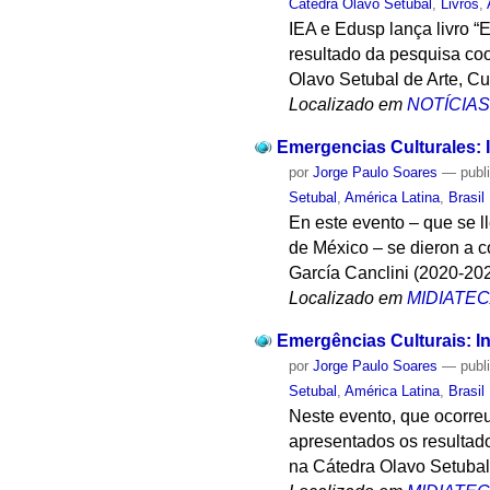
Cátedra Olavo Setubal
,
Livros
,
IEA e Edusp lança livro “
resultado da pesquisa coo
Olavo Setubal de Arte, Cu
Localizado em
NOTÍCIA
Emergencias Culturales: 
por
Jorge Paulo Soares
—
publ
Setubal
,
América Latina
,
Brasil
En este evento – que se l
de México – se dieron a co
García Canclini (2020-202
Localizado em
MIDIATE
Emergências Culturais: In
por
Jorge Paulo Soares
—
publ
Setubal
,
América Latina
,
Brasil
Neste evento, que ocorre
apresentados os resultado
na Cátedra Olavo Setubal 