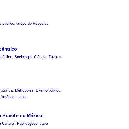
o público
,
Grupo de Pesquisa
cêntrico
público
,
Sociologia
,
Ciência
,
Direitos
 pública
,
Metrópoles
,
Evento público
,
,
América Latina
o Brasil e no México
a Cultural
,
Publicações
,
capa