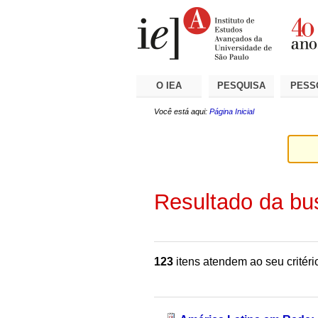
Ir
Ferramentas
Seções
para
Pessoais
o
conteúdo.
|
Ir
para
a
O IEA
PESQUISA
PESS
navegação
Você está aqui:
Página Inicial
Resultado da bu
123
itens atendem ao seu critéri