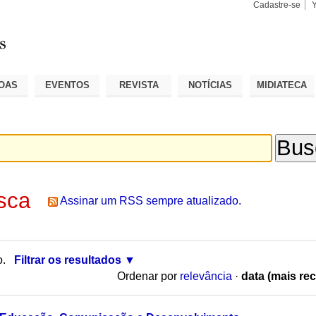
Cadastre-se
Busca
Busca
Avançad
OAS
EVENTOS
REVISTA
NOTÍCIAS
MIDIATECA
sca
Assinar um RSS sempre atualizado.
o.
Filtrar os resultados
Ordenar por
relevância
·
data (mais rec