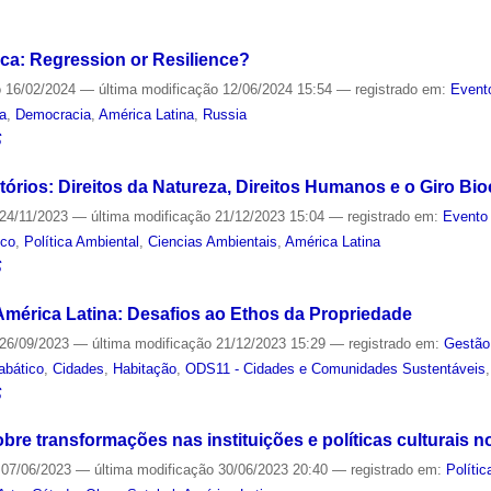
S
ca: Regression or Resilience?
o
16/02/2024
—
última modificação
12/06/2024 15:54
— registrado em:
Event
a
,
Democracia
,
América Latina
,
Russia
S
tórios: Direitos da Natureza, Direitos Humanos e o Giro Bio
24/11/2023
—
última modificação
21/12/2023 15:04
— registrado em:
Evento 
ico
,
Política Ambiental
,
Ciencias Ambientais
,
América Latina
S
América Latina: Desafios ao Ethos da Propriedade
26/09/2023
—
última modificação
21/12/2023 15:29
— registrado em:
Gestão
abático
,
Cidades
,
Habitação
,
ODS11 - Cidades e Comunidades Sustentáveis
S
obre transformações nas instituições e políticas culturais n
07/06/2023
—
última modificação
30/06/2023 20:40
— registrado em:
Polític