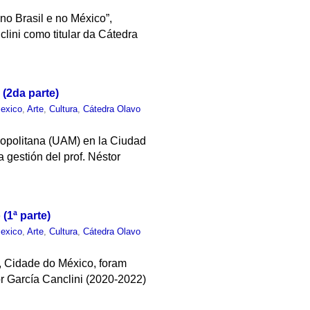
no Brasil e no México”,
lini como titular da Cátedra
(2da parte)
exico
,
Arte
,
Cultura
,
Cátedra Olavo
ropolitana (UAM) en la Ciudad
 gestión del prof. Néstor
(1ª parte)
exico
,
Arte
,
Cultura
,
Cátedra Olavo
, Cidade do México, foram
or García Canclini (2020-2022)