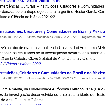
Arte
,
Cátedra Olavo Setubal
,
América Latina
Emergências Culturais – Instituições, Criadores e Comunidades 
rdenada pelo antropólogo cultural argentino Néstor García Canc
ltura e Ciência no biênio 2021/22.
S
Instituciones, Creadores y Comunidades en Brasil y México 
icado
19/01/2022
—
última modificação
21/03/2022 12:23
— registrado em:
M
levó a cabo de manera virtual, en la Universidad Autónoma Met
nocer los resultados de la investigación desarrollada durante la
2) en la Cátedra Olavo Setubal de Arte, Cultura y Ciencia.
CA
/
Vídeos
/
Vídeos 2022
stituições, Criadores e Comunidades no Brasil e no México 
icado
18/01/2022
—
última modificação
21/03/2022 12:28
— registrado em:
M
u virtualmente, na Universidade Autônoma Metropolitana (UAM)
s da investigação desenvolvida durante a titularidade de Nést
de Arte, Cultura e Ciência.