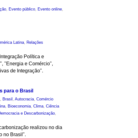
ção
,
Evento público
,
Evento online
,
mérica Latina
,
Relações
Integração Política e
", "Energia e Comércio",
ivas de Integração".
s para o Brasil
o
,
Brasil
,
Autocracia
,
Comércio
ina
,
Bioeconomia
,
Clima
,
Ciência
 Democracia e Descarbonização
,
arbonização realizou no dia
 no Brasil".