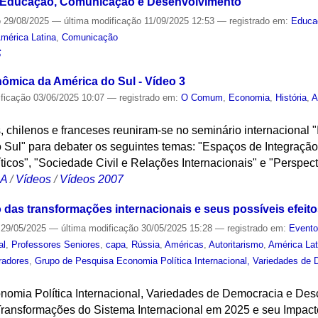
: Educação, Comunicação e Desenvolvimento
o
29/08/2025
—
última modificação
11/09/2025 12:53
— registrado em:
Educa
mérica Latina
,
Comunicação
S
nômica da América do Sul - Vídeo 3
ificação
03/06/2025 10:07
— registrado em:
O Comum
,
Economia
,
História
,
A
, chilenos e franceses reuniram-se no seminário internacional "
Sul" para debater os seguintes temas: "Espaços de Integração
íticos", "Sociedade Civil e Relações Internacionais" e "Perspect
CA
/
Vídeos
/
Vídeos 2007
 das transformações internacionais e seus possíveis efeito
29/05/2025
—
última modificação
30/05/2025 15:28
— registrado em:
Event
al
,
Professores Seniores
,
capa
,
Rússia
,
Américas
,
Autoritarismo
,
América Lat
radores
,
Grupo de Pesquisa Economia Política Internacional, Variedades de
omia Política Internacional, Variedades de Democracia e Desc
Transformações do Sistema Internacional em 2025 e seu Impacto