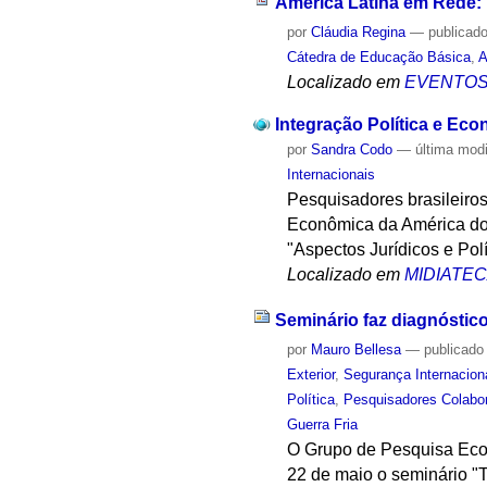
América Latina em Rede
por
Cláudia Regina
—
publicad
Cátedra de Educação Básica
,
A
Localizado em
EVENTO
Integração Política e Eco
por
Sandra Codo
—
última mod
Internacionais
Pesquisadores brasileiros
Econômica da América do 
"Aspectos Jurídicos e Pol
Localizado em
MIDIATE
Seminário faz diagnóstico
por
Mauro Bellesa
—
publicado
Exterior
,
Segurança Internacion
Política
,
Pesquisadores Colabo
Guerra Fria
O Grupo de Pesquisa Econ
22 de maio o seminário "