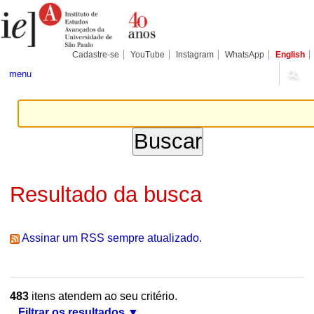
Ir
Ferramentas
Seções
para
Pessoais
o
conteúdo.
|
Cadastre-se
YouTube
Instagram
WhatsApp
English
Ir
para
menu
a
navegação
Resultado da busca
Assinar um RSS sempre atualizado.
483
itens atendem ao seu critério.
Filtrar os resultados