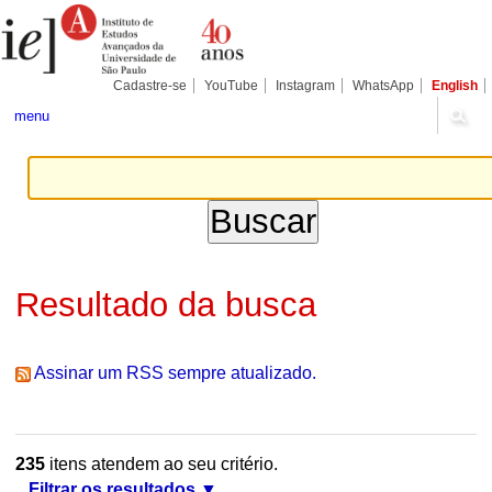
Ir
Ferramentas
Seções
para
Pessoais
o
conteúdo.
|
Cadastre-se
YouTube
Instagram
WhatsApp
English
Ir
para
menu
a
navegação
Resultado da busca
Assinar um RSS sempre atualizado.
235
itens atendem ao seu critério.
Filtrar os resultados