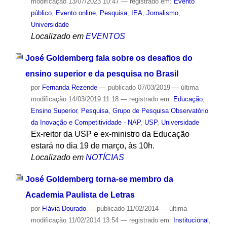
modificação
13/07/2023 10:47
— registrado em:
Evento
público
,
Evento online
,
Pesquisa
,
IEA
,
Jornalismo
,
Universidade
Localizado em
EVENTOS
José Goldemberg fala sobre os desafios do
ensino superior e da pesquisa no Brasil
por
Fernanda Rezende
—
publicado
07/03/2019
—
última
modificação
14/03/2019 11:18
— registrado em:
Educação
,
Ensino Superior
,
Pesquisa
,
Grupo de Pesquisa Observatório
da Inovação e Competitividade - NAP
,
USP
,
Universidade
Ex-reitor da USP e ex-ministro da Educação
estará no dia 19 de março, às 10h.
Localizado em
NOTÍCIAS
José Goldemberg torna-se membro da
Academia Paulista de Letras
por
Flávia Dourado
—
publicado
11/02/2014
—
última
modificação
11/02/2014 13:54
— registrado em:
Institucional
,