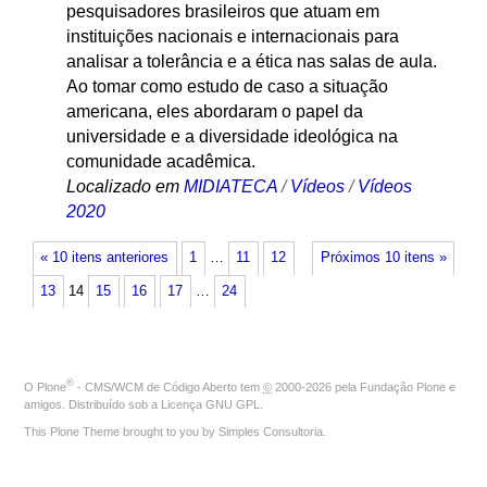
pesquisadores brasileiros que atuam em
instituições nacionais e internacionais para
analisar a tolerância e a ética nas salas de aula.
Ao tomar como estudo de caso a situação
americana, eles abordaram o papel da
universidade e a diversidade ideológica na
comunidade acadêmica.
Localizado em
MIDIATECA
/
Vídeos
/
Vídeos
2020
« 10 itens anteriores
1
…
11
12
Próximos 10 itens »
13
14
15
16
17
…
24
®
O
Plone
- CMS/WCM de Código Aberto
tem
©
2000-2026 pela
Fundação Plone
e
amigos. Distribuído sob a
Licença GNU GPL
.
This Plone Theme brought to you by
Simples Consultoria
.