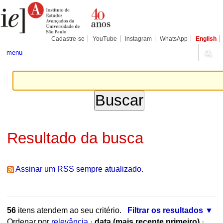
Ir
Ferramentas
Seções
para
Pessoais
o
conteúdo.
|
Cadastre-se
YouTube
Instagram
WhatsApp
English
Ir
para
menu
a
navegação
Resultado da busca
Assinar um RSS sempre atualizado.
56
itens atendem ao seu critério.
Filtrar os resultados
Ordenar por
relevância
·
data (mais recente primeiro)
·