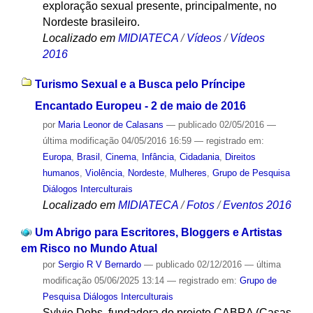
exploração sexual presente, principalmente, no
Nordeste brasileiro.
Localizado em
MIDIATECA
/
Vídeos
/
Vídeos
2016
Turismo Sexual e a Busca pelo Príncipe
Encantado Europeu - 2 de maio de 2016
por
Maria Leonor de Calasans
—
publicado
02/05/2016
—
última modificação
04/05/2016 16:59
— registrado em:
Europa
,
Brasil
,
Cinema
,
Infância
,
Cidadania
,
Direitos
humanos
,
Violência
,
Nordeste
,
Mulheres
,
Grupo de Pesquisa
Diálogos Interculturais
Localizado em
MIDIATECA
/
Fotos
/
Eventos 2016
Um Abrigo para Escritores, Bloggers e Artistas
em Risco no Mundo Atual
por
Sergio R V Bernardo
—
publicado
02/12/2016
—
última
modificação
05/06/2025 13:14
— registrado em:
Grupo de
Pesquisa Diálogos Interculturais
Sylvie Debs, fundadora do projeto CABRA (Casas