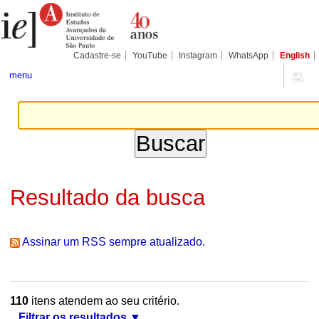
Ir
Ferramentas
Seções
para
Pessoais
o
conteúdo.
|
Cadastre-se
YouTube
Instagram
WhatsApp
English
Ir
para
menu
a
navegação
Resultado da busca
Assinar um RSS sempre atualizado.
110
itens atendem ao seu critério.
Filtrar os resultados