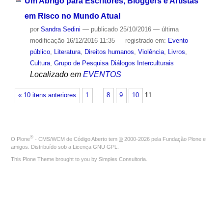
Um Abrigo para Escritores, Bloggers e Artistas
em Risco no Mundo Atual
por
Sandra Sedini
—
publicado
25/10/2016
—
última
modificação
16/12/2016 11:35
— registrado em:
Evento
público
,
Literatura
,
Direitos humanos
,
Violência
,
Livros
,
Cultura
,
Grupo de Pesquisa Diálogos Interculturais
Localizado em
EVENTOS
« 10 itens anteriores
1
…
8
9
10
11
®
O
Plone
- CMS/WCM de Código Aberto
tem
©
2000-2026 pela
Fundação Plone
e
amigos. Distribuído sob a
Licença GNU GPL
.
This Plone Theme brought to you by
Simples Consultoria
.